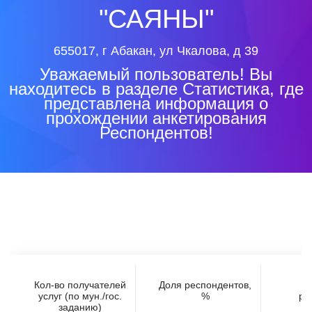
"САЯНЫ"
655017, г Абакан, ул Чкалова, д 39
Уважаемый пользователь! Вы
находитесь в разделе Статистика, где
представлена информация о
прохождении анкетирования
Респондентов!
Кол-во получателей
Доля респондентов,
услуг (по мун./гос.
%
ре
заданию)
(