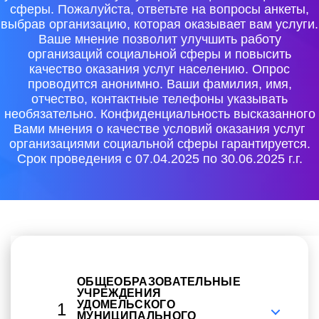
сферы. Пожалуйста, ответьте на вопросы анкеты,
выбрав организацию, которая оказывает вам услуги.
Ваше мнение позволит улучшить работу
организаций социальной сферы и повысить
качество оказания услуг населению. Опрос
проводится анонимно. Ваши фамилия, имя,
отчество, контактные телефоны указывать
необязательно. Конфиденциальность высказанного
Вами мнения о качестве условий оказания услуг
организациями социальной сферы гарантируется.
Срок проведения с 07.04.2025 по 30.06.2025 г.г.
ОБЩЕОБРАЗОВАТЕЛЬНЫЕ
УЧРЕЖДЕНИЯ
УДОМЕЛЬСКОГО
1
МУНИЦИПАЛЬНОГО