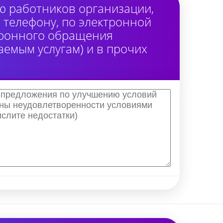
ю работников организации,
 телефону, по электронной
тронного обращения
аемым услугам) и в прочих