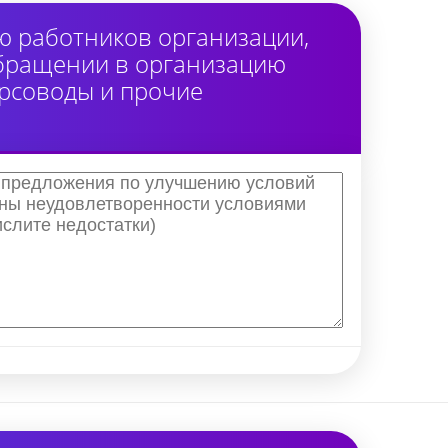
ю работников организации,
обращении в организацию
урсоводы и прочие