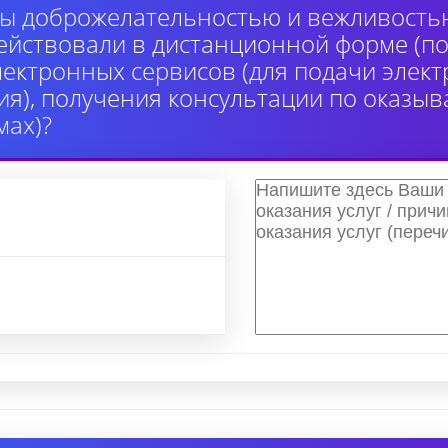
ы доброжелательностью и вежливость
ействовали в дистанционной форме (по
лектронных сервисов (для подачи элек
я), получения консультации по оказыв
ах)?