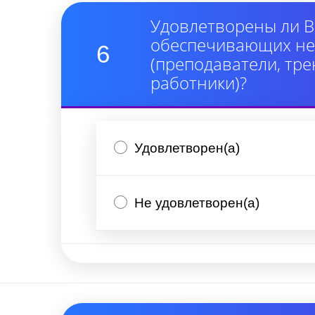
Удовлетворены ли В
обеспечивающих неп
6
(преподаватели, тре
работники)?
Удовлетворен(а)
Не удовлетворен(а)