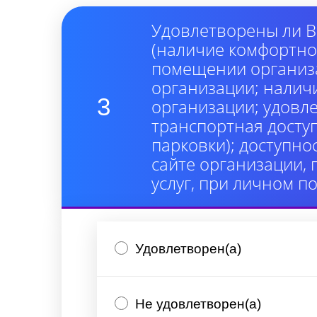
Удовлетворены ли В
(наличие комфортно
помещении организа
организации; налич
3
организации; удовл
транспортная досту
парковки); доступно
сайте организации,
услуг, при личном п
Удовлетворен(а)
Не удовлетворен(а)