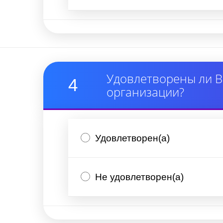
Удовлетворены ли В
4
организации?
Удовлетворен(а)
Не удовлетворен(а)