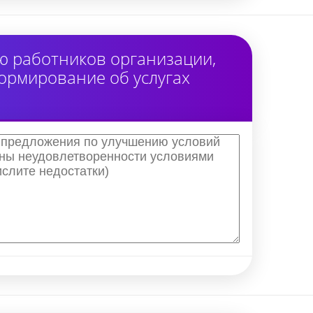
ю работников организации,
ормирование об услугах