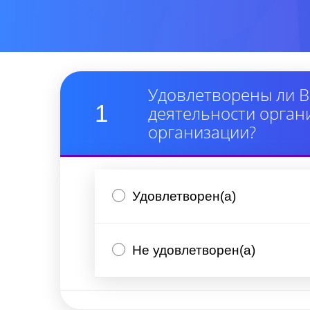
Удовлетворены ли В
1
деятельности орган
организации?
Удовлетворен(а)
Не удовлетворен(а)