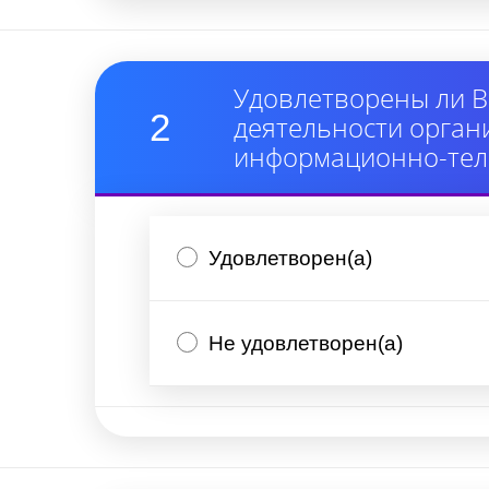
Удовлетворены ли В
2
деятельности орган
информационно-тел
Удовлетворен(а)
Не удовлетворен(а)