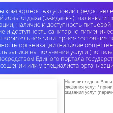
ы комфортностью условий предоставлен
й зоны отдыха (ожидания); наличие и п
ции; наличие и доступность питьевой
ие и доступность санитарно-гигиениче
етворительное санитарное состояние 
пность организации (наличие обществе
сть записи на получение услуги (по те
 посредством Единого портала государ
осещении или у специалиста организаци