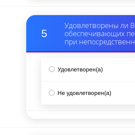
Удовлетворены ли В
5
обеспечивающих пер
при непосредствен
Удовлетворен(а)
Не удовлетворен(а)