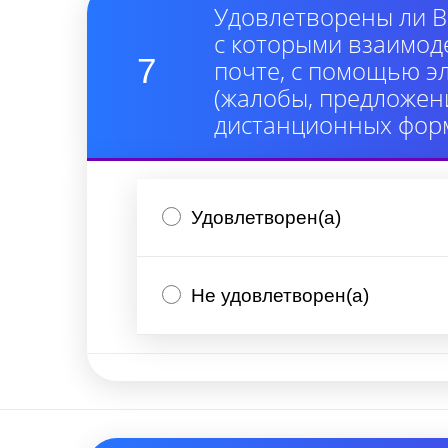
Удовлетворены ли В
с которыми взаимод
7
почте, с помощью э
(жалобы, предложени
дистанционных форм
Удовлетворен(а)
Не удовлетворен(а)