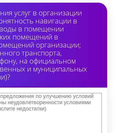
ия услуг в организации
онятность навигации в
 воды в помещении
ских помещений в
помещений организации;
нного транспорта,
лефону, на официальном
ственных и муниципальных
и)?