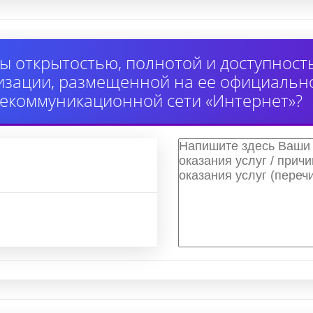
ы открытостью, полнотой и доступнос
изации, размещенной на ее официально
екоммуникационной сети «Интернет»?