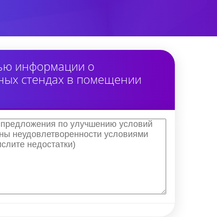
тью информации о
ных стендах в помещении