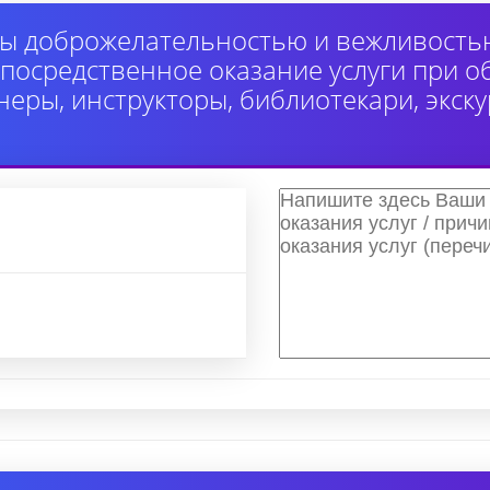
ы доброжелательностью и вежливость
осредственное оказание услуги при 
неры, инструкторы, библиотекари, экск