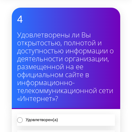
4
Удовлетворены ли Вы
открытостью, полнотой и
доступностью информации о
деятельности организации,
размещенной на ее
официальном сайте в
информационно-
телекоммуникационной сети
«Интернет»?
Удовлетворен(а)