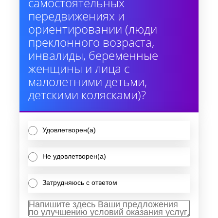
самостоятельных
передвижениях и
ориентировании (люди
преклонного возраста,
инвалиды, беременные
женщины и лица с
малолетними детьми,
детскими колясками)?
Удовлетворен(а)
Не удовлетворен(а)
Затрудняюсь с ответом