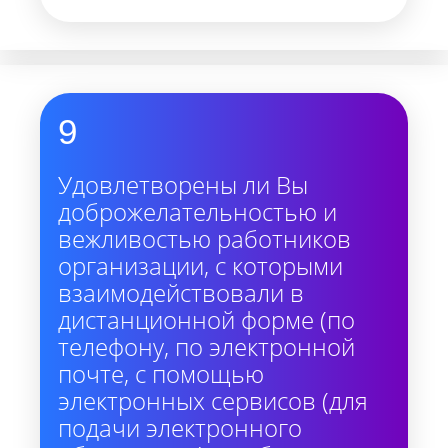
9
Удовлетворены ли Вы
доброжелательностью и
вежливостью работников
организации, с которыми
взаимодействовали в
дистанционной форме (по
телефону, по электронной
почте, с помощью
электронных сервисов (для
подачи электронного