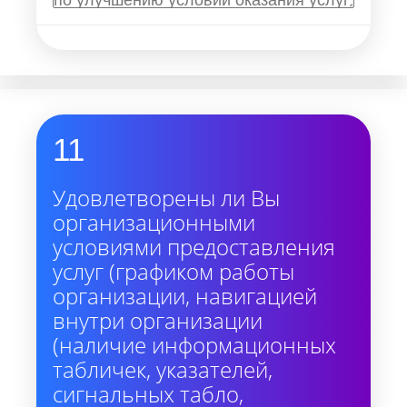
11
Удовлетворены ли Вы
организационными
условиями предоставления
услуг (графиком работы
организации, навигацией
внутри организации
(наличие информационных
табличек, указателей,
сигнальных табло,