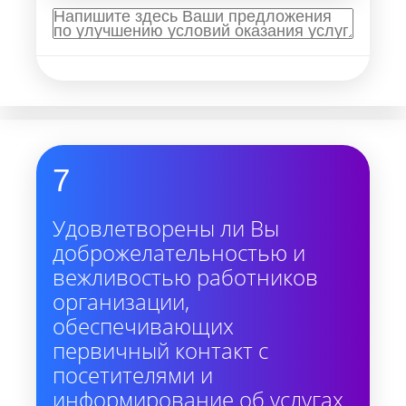
7
Удовлетворены ли Вы
доброжелательностью и
вежливостью работников
организации,
обеспечивающих
первичный контакт с
посетителями и
информирование об услугах