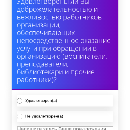
Удовлетворены ли Вы
доброжелательностью и
вежливостью работников
организации,
обеспечивающих
непосредственное оказание
услуги при обращении в
организацию (воспитатели,
преподаватели,
библиотекари и прочие
работники)?
Удовлетворен(а)
Не удовлетворен(а)