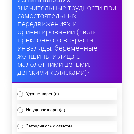
значительные трудности при
самостоятельных
передвижениях и
ориентировании (люди
преклонного возраста,
инвалиды, беременные
женщины и лица с
малолетними детьми,
детскими колясками)?
Удовлетворен(а)
Не удовлетворен(а)
Затрудняюсь с ответом