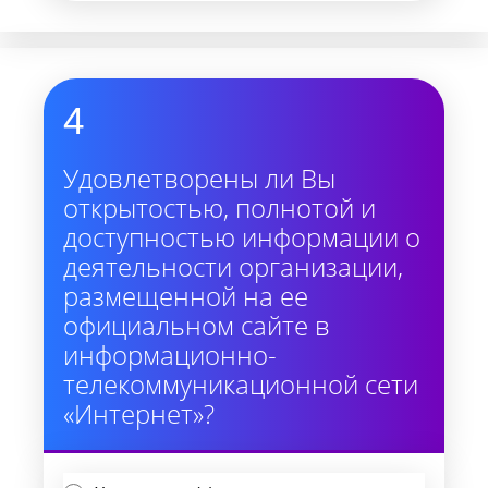
4
Удовлетворены ли Вы
открытостью, полнотой и
доступностью информации о
деятельности организации,
размещенной на ее
официальном сайте в
информационно-
телекоммуникационной сети
«Интернет»?