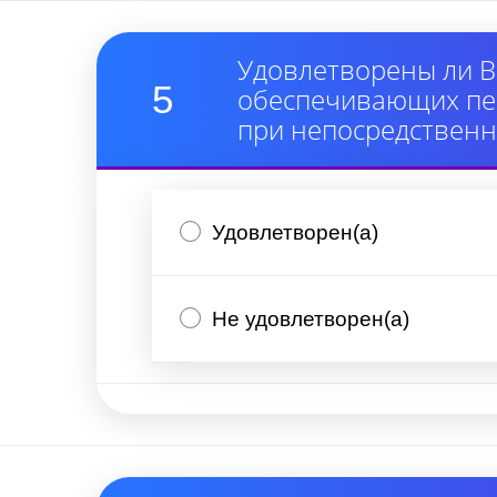
Удовлетворены ли В
5
обеспечивающих пер
при непосредствен
Удовлетворен(а)
Не удовлетворен(а)