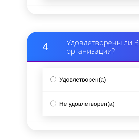
Удовлетворены ли В
4
организации?
Удовлетворен(а)
Не удовлетворен(а)