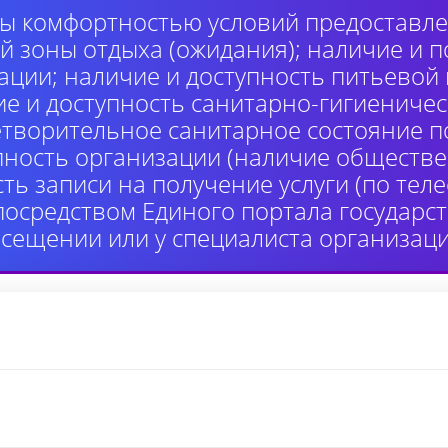
ы комфортностью условий предоставлен
й зоны отдыха (ожидания); наличие и п
ции; наличие и доступность питьевой
ие и доступность санитарно-гигиениче
етворительное санитарное состояние 
пность организации (наличие обществе
сть записи на получение услуги (по те
 посредством Единого портала государ
осещении или у специалиста организаци