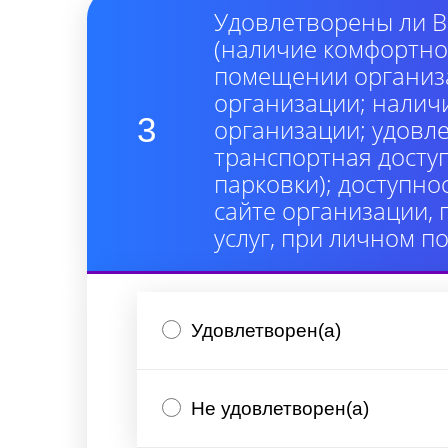
Удовлетворены ли В
(наличие комфортно
помещении организа
организации; налич
3
организации; удовл
транспортная досту
парковки); доступно
сайте организации,
услуг, при личном п
Удовлетворен(а)
Не удовлетворен(а)