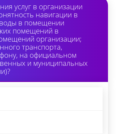
ия услуг в организации
онятность навигации в
 воды в помещении
ских помещений в
помещений организации;
нного транспорта,
лефону, на официальном
ственных и муниципальных
и)?