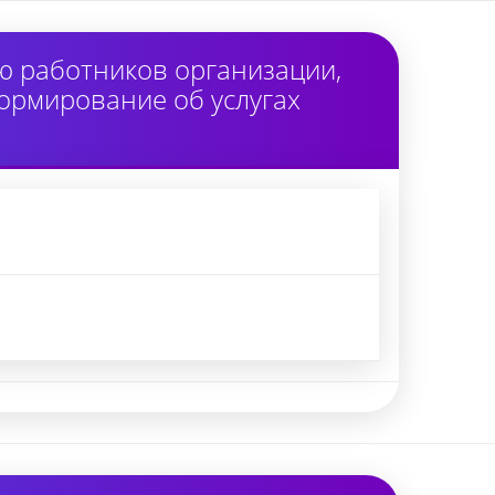
ю работников организации,
ормирование об услугах