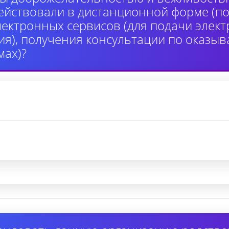
ействовали в дистанционной форме (по
лектронных сервисов (для подачи элек
я), получения консультации по оказыв
ах)?