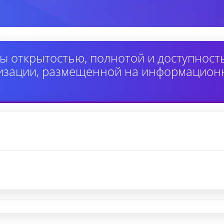
ы открытостью, полнотой и доступнос
изации, размещенной на информацион