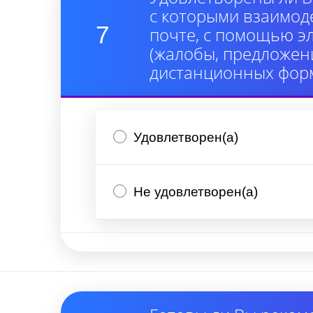
с которыми взаимод
7
почте, с помощью э
(жалобы, предложени
дистанционных форм
Удовлетворен(а)
Не удовлетворен(а)