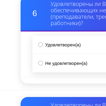
Удовлетворены ли В
обеспечивающих неп
6
(преподаватели, тре
работники)?
Удовлетворен(а)
Не удовлетворен(а)
Удовлетворены ли В