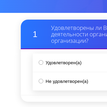
Удовлетворены ли В
1
деятельности орган
организации?
Удовлетворен(а)
Не удовлетворен(а)