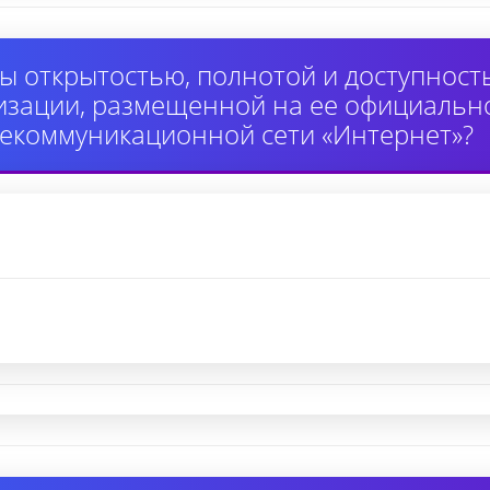
ы открытостью, полнотой и доступнос
изации, размещенной на ее официально
екоммуникационной сети «Интернет»?