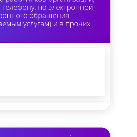
 телефону, по электронной
тронного обращения
аемым услугам) и в прочих