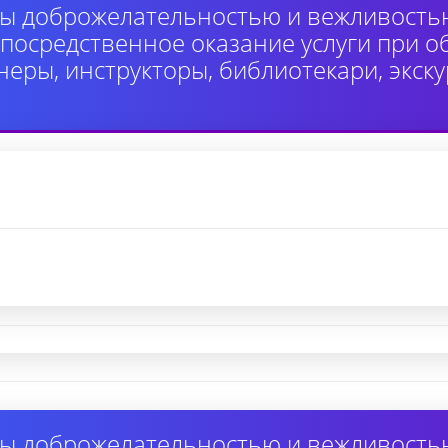
ы доброжелательностью и вежливость
осредственное оказание услуги при 
неры, инструкторы, библиотекари, экск
ы доброжелательностью и вежливость