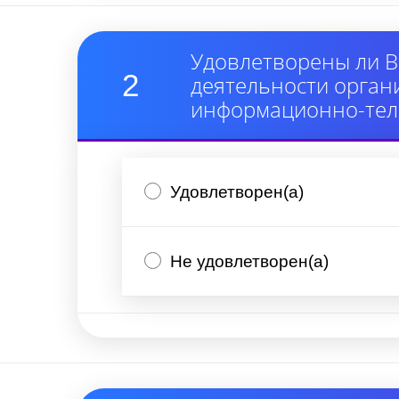
Удовлетворены ли В
2
деятельности орган
информационно-тел
Удовлетворен(а)
Не удовлетворен(а)