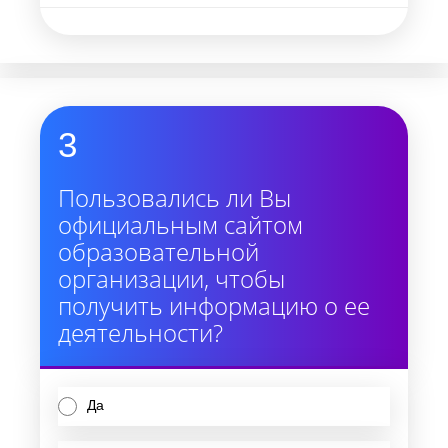
3
Пользовались ли Вы
официальным сайтом
образовательной
организации, чтобы
получить информацию о ее
деятельности?
Да