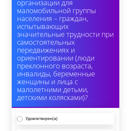
организации для
маломобильной группы
населения – граждан,
испытывающих
значительные трудности при
самостоятельных
передвижениях и
ориентировании (люди
преклонного возраста,
инвалиды, беременные
женщины и лица с
малолетними детьми,
детскими колясками)?
Удовлетворен(а)