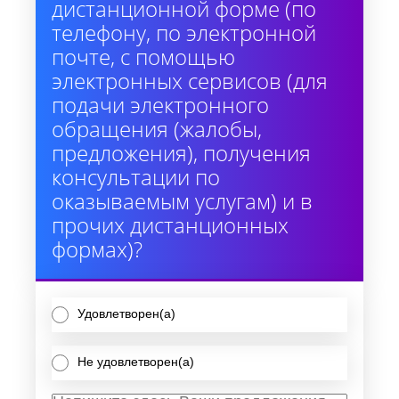
дистанционной форме (по
телефону, по электронной
почте, с помощью
электронных сервисов (для
подачи электронного
обращения (жалобы,
предложения), получения
консультации по
оказываемым услугам) и в
прочих дистанционных
формах)?
Удовлетворен(а)
Не удовлетворен(а)