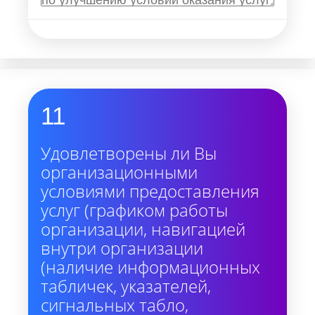
11
Удовлетворены ли Вы
организационными
условиями предоставления
услуг (графиком работы
организации, навигацией
внутри организации
(наличие информационных
табличек, указателей,
сигнальных табло,