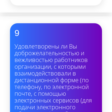
9
Удовлетворены ли Вы
доброжелательностью и
вежливостью работников
организации, с которыми
взаимодействовали в
дистанционной форме (по
телефону, по электронной
почте, с помощью
электронных сервисов (для
подачи электронного