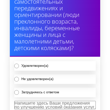
самостоятельных
передвижениях и
ориентировании (люди
преклонного возраста,
инвалиды, беременные
женщины и лица с
малолетними детьми,
детскими колясками)?
Удовлетворен(а)
Не удовлетворен(а)
Затрудняюсь с ответом