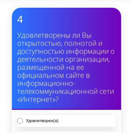
4
Удовлетворены ли Вы
открытостью, полнотой и
доступностью информации о
деятельности организации,
размещенной на ее
официальном сайте в
информационно-
телекоммуникационной сети
«Интернет»?
Удовлетворен(а)