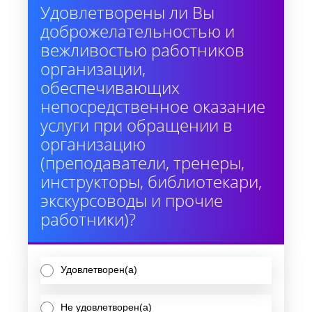
Удовлетворены ли Вы
доброжелательностью и
вежливостью работников
организации,
обеспечивающих
непосредственное оказание
услуги при обращении в
организацию
(преподаватели, тренеры,
инструкторы, библиотекари,
экскурсоводы и прочие
работники)?
Удовлетворен(а)
Не удовлетворен(а)