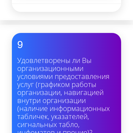
9
Удовлетворены ли Вы
организационными
условиями предоставления
услуг (графиком работы
организации, навигацией
внутри организации
(наличие информационных
табличек, указателей,
сигнальных табло,
инфоматов и прочие)?