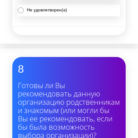
Не удовлетворен(а)
8
Готовы ли Вы
рекомендовать данную
организацию родственникам
и знакомым (или могли бы
Вы ее рекомендовать, если
бы была возможность
выбора организации)?