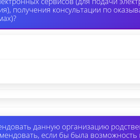
лектронных сервисов (для подачи элек
я), получения консультации по оказыв
ах)?
ендовать данную организацию родстве
омендовать, если бы была возможность