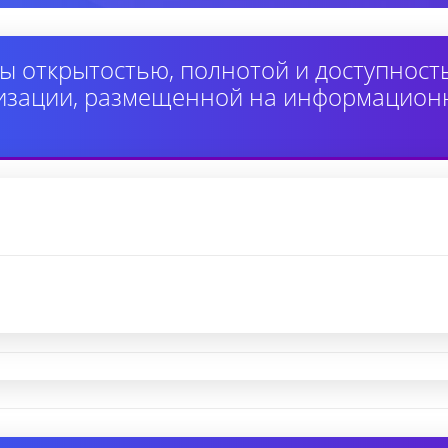
ы открытостью, полнотой и доступнос
изации, размещенной на информацион