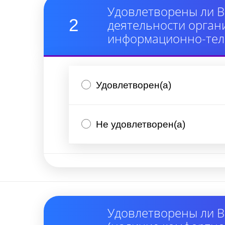
Удовлетворены ли В
2
деятельности орган
информационно-тел
Удовлетворен(а)
Не удовлетворен(а)
Удовлетворены ли В