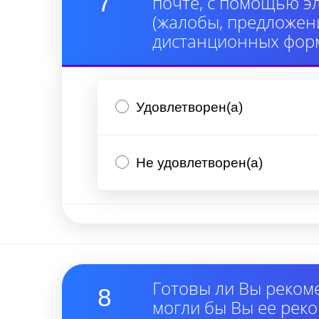
7
почте, с помощью э
(жалобы, предложени
дистанционных форм
Удовлетворен(а)
Не удовлетворен(а)
Готовы ли Вы реком
8
могли бы Вы ее рек