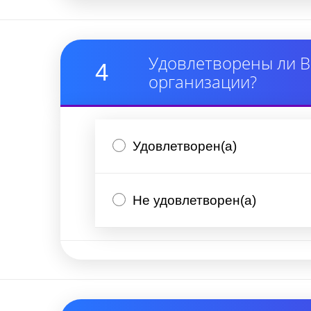
Удовлетворены ли В
4
организации?
Удовлетворен(а)
Не удовлетворен(а)