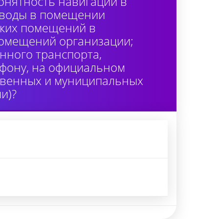
онятность навигации в
 воды в помещении
ских помещений в
помещений организации;
нного транспорта,
лефону, на официальном
ственных и муниципальных
и)?