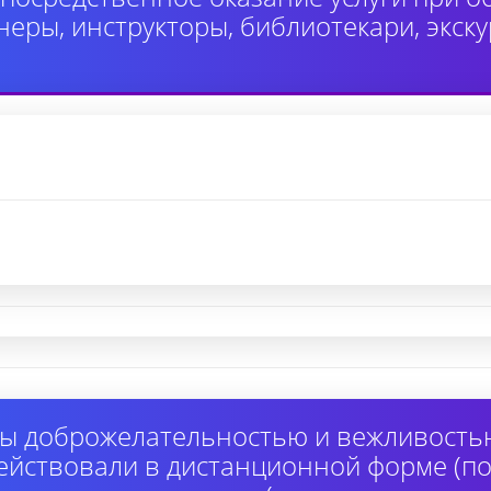
неры, инструкторы, библиотекари, экск
ы доброжелательностью и вежливость
ействовали в дистанционной форме (по