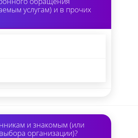
тронного обращения
аемым услугам) и в прочих
нникам и знакомым (или
 выбора организации)?