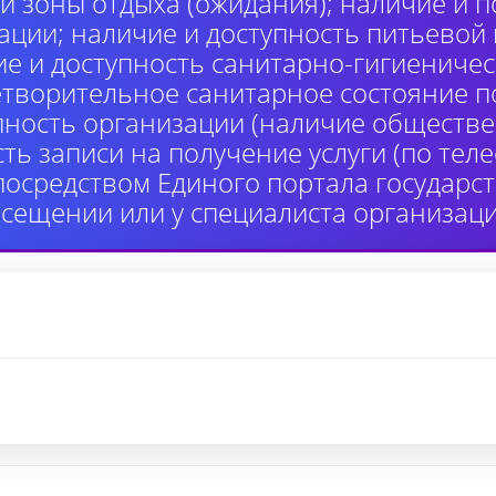
й зоны отдыха (ожидания); наличие и п
ции; наличие и доступность питьевой
ие и доступность санитарно-гигиениче
етворительное санитарное состояние 
пность организации (наличие обществе
сть записи на получение услуги (по те
 посредством Единого портала государ
осещении или у специалиста организаци