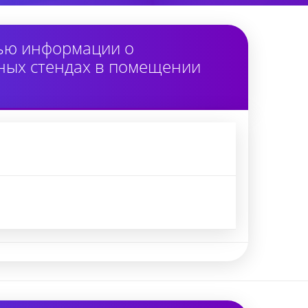
тью информации о
ных стендах в помещении