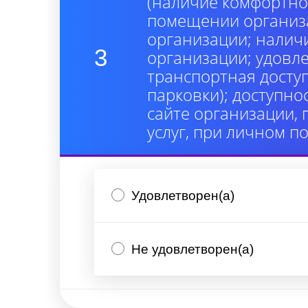
(наличие комфортно
помещении организа
организации; налич
3
организации; удовл
транспортная досту
парковки); доступно
сайте организации,
услуг, при личном п
Удовлетворен(а)
Не удовлетворен(а)