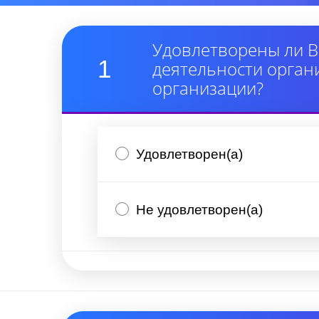
Удовлетворены ли В
1
деятельности орган
организации?
Удовлетворен(а)
Не удовлетворен(а)