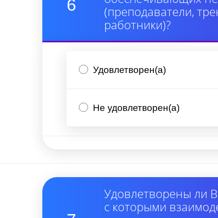
6
(преподаватели, тре
работники)?
Удовлетворен(а)
Не удовлетворен(а)
Удовлетворены ли В
с которыми взаимод