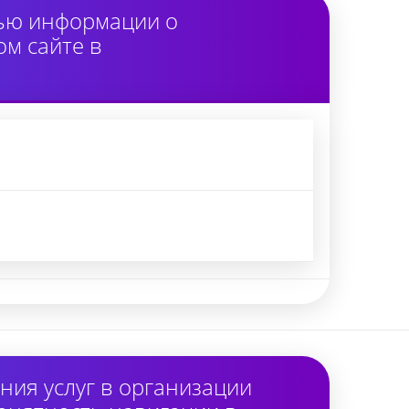
тью информации о
м сайте в
ия услуг в организации