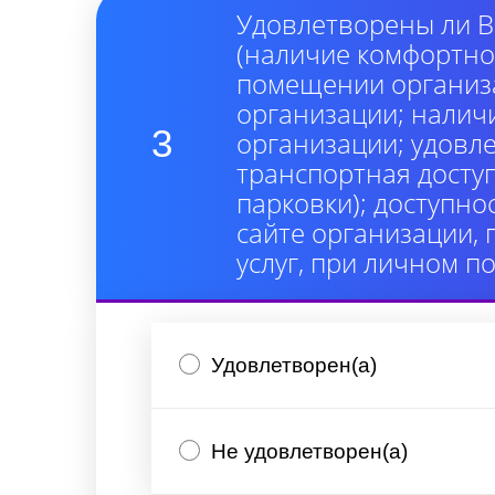
Удовлетворены ли В
(наличие комфортно
помещении организа
организации; налич
3
организации; удовл
транспортная досту
парковки); доступно
сайте организации,
услуг, при личном п
Удовлетворен(а)
Не удовлетворен(а)