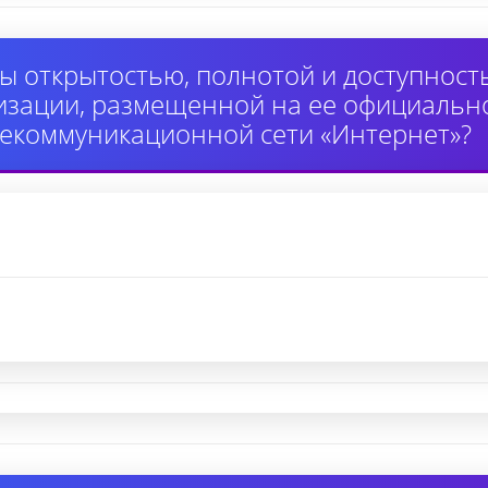
ы открытостью, полнотой и доступнос
изации, размещенной на ее официально
екоммуникационной сети «Интернет»?