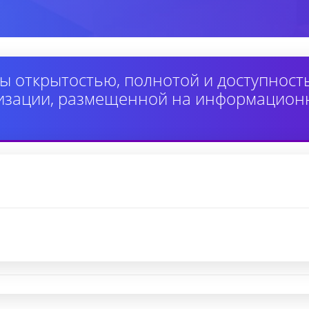
ы открытостью, полнотой и доступнос
изации, размещенной на информацион