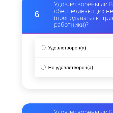
Удовлетворены ли В
обеспечивающих неп
6
(преподаватели, тре
работники)?
Удовлетворен(а)
Не удовлетворен(а)
Удовлетворены ли В