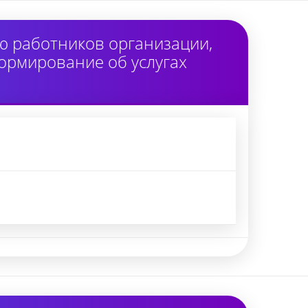
ю работников организации,
ормирование об услугах