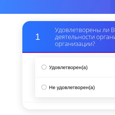
Удовлетворены ли В
1
деятельности орган
организации?
Удовлетворен(а)
Не удовлетворен(а)