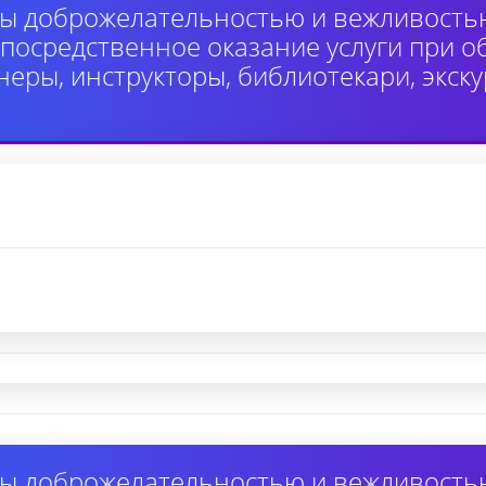
ы доброжелательностью и вежливость
осредственное оказание услуги при 
неры, инструкторы, библиотекари, экск
ы доброжелательностью и вежливость