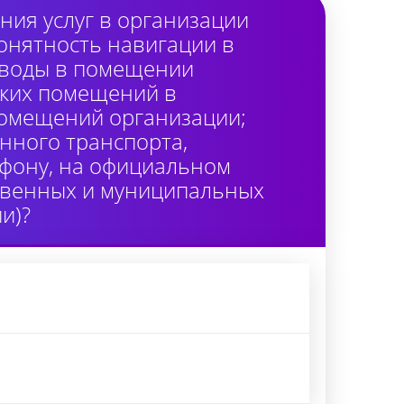
ия услуг в организации
онятность навигации в
 воды в помещении
ских помещений в
помещений организации;
нного транспорта,
лефону, на официальном
ственных и муниципальных
и)?