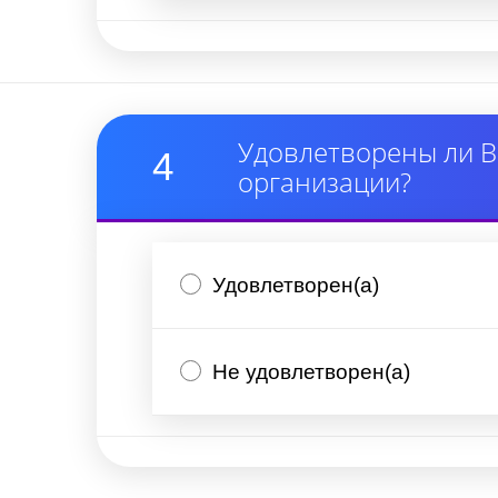
Удовлетворены ли В
4
организации?
Удовлетворен(а)
Не удовлетворен(а)