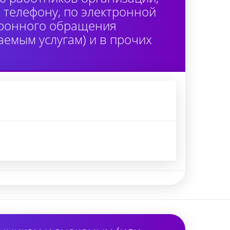
 телефону, по электронной
тронного обращения
аемым услугам) и в прочих