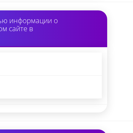
тью информации о
м сайте в