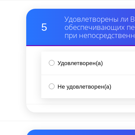
Удовлетворены ли В
5
обеспечивающих пер
при непосредствен
Удовлетворен(а)
Не удовлетворен(а)