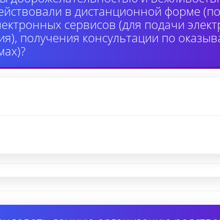
ействовали в дистанционной форме (по
лектронных сервисов (для подачи элек
я), получения консультации по оказыв
ах)?