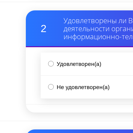
Удовлетворены ли В
2
деятельности орган
информационно-тел
Удовлетворен(а)
Не удовлетворен(а)