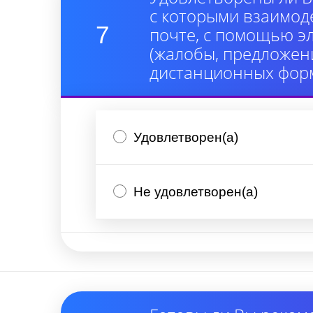
с которыми взаимод
7
почте, с помощью э
(жалобы, предложени
дистанционных форм
Удовлетворен(а)
Не удовлетворен(а)