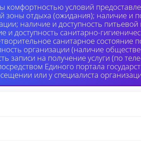
ы комфортностью условий предоставлен
й зоны отдыха (ожидания); наличие и п
ции; наличие и доступность питьевой
ие и доступность санитарно-гигиениче
етворительное санитарное состояние 
пность организации (наличие обществе
сть записи на получение услуги (по те
 посредством Единого портала государ
осещении или у специалиста организаци