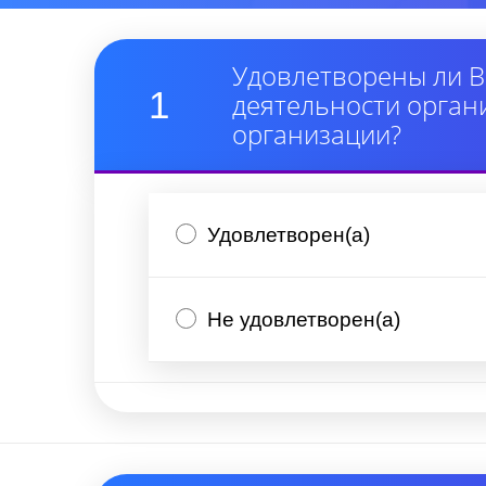
Удовлетворены ли В
1
деятельности орган
организации?
Удовлетворен(а)
Не удовлетворен(а)