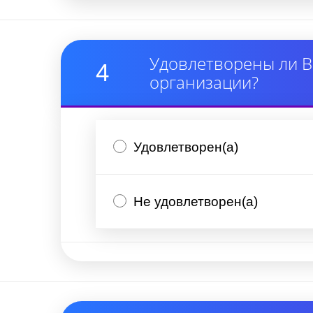
Удовлетворены ли В
4
организации?
Удовлетворен(а)
Не удовлетворен(а)