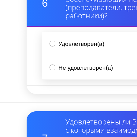
6
(преподаватели, тре
работники)?
Удовлетворен(а)
Не удовлетворен(а)
Удовлетворены ли В
с которыми взаимод