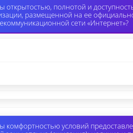
ы открытостью, полнотой и доступнос
изации, размещенной на ее официально
екоммуникационной сети «Интернет»?
ы комфортностью условий предоставлен