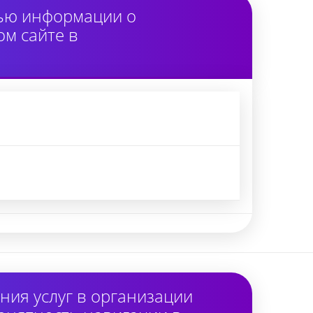
тью информации о
м сайте в
ия услуг в организации