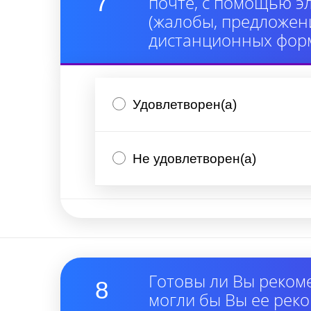
7
почте, с помощью э
(жалобы, предложени
дистанционных форм
Удовлетворен(а)
Не удовлетворен(а)
Готовы ли Вы реком
8
могли бы Вы ее рек