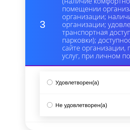
(наличие комфортно
помещении организа
организации; налич
3
организации; удовл
транспортная досту
парковки); доступно
сайте организации,
услуг, при личном п
Удовлетворен(а)
Не удовлетворен(а)