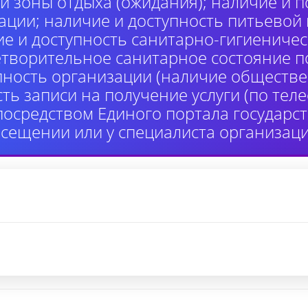
й зоны отдыха (ожидания); наличие и п
ции; наличие и доступность питьевой
ие и доступность санитарно-гигиениче
етворительное санитарное состояние 
пность организации (наличие обществе
сть записи на получение услуги (по те
 посредством Единого портала государ
осещении или у специалиста организаци