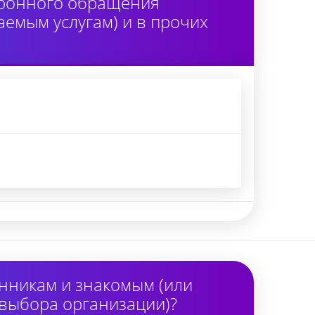
тронного обращения
аемым услугам) и в прочих
нникам и знакомым (или
 выбора организации)?