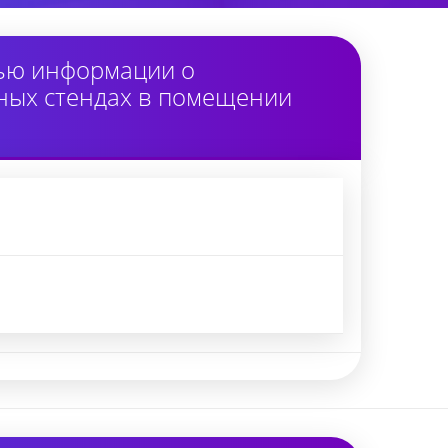
тью информации о
ных стендах в помещении