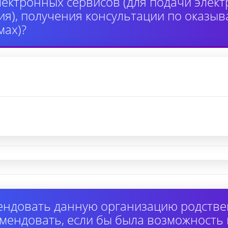
лектронных сервисов (для подачи элек
я), получения консультации по оказыв
ах)?
ендовать данную организацию родстве
омендовать, если бы была возможность