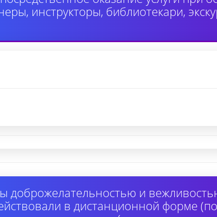
неры, инструкторы, библиотекари, экск
ы доброжелательностью и вежливость
ействовали в дистанционной форме (по