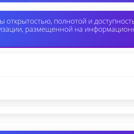
ы открытостью, полнотой и доступнос
изации, размещенной на информацион