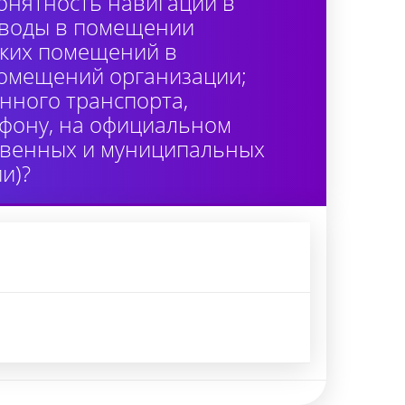
онятность навигации в
 воды в помещении
ских помещений в
помещений организации;
нного транспорта,
лефону, на официальном
ственных и муниципальных
и)?