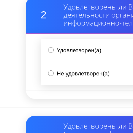
Удовлетворены ли В
2
деятельности орган
информационно-тел
Удовлетворен(а)
Не удовлетворен(а)
Удовлетворены ли В