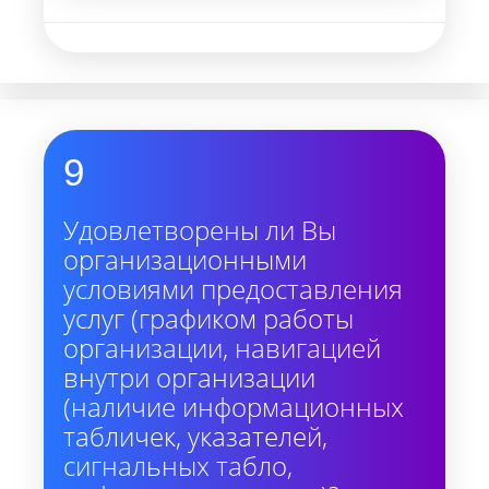
9
Удовлетворены ли Вы
организационными
условиями предоставления
услуг (графиком работы
организации, навигацией
внутри организации
(наличие информационных
табличек, указателей,
сигнальных табло,