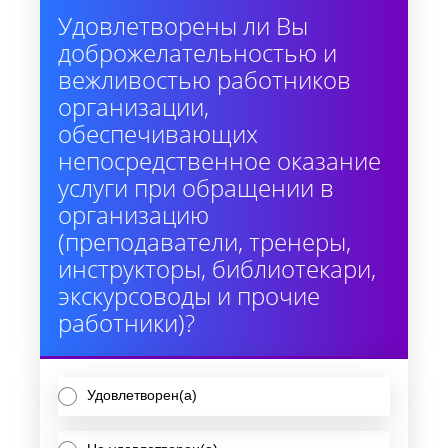
Удовлетворены ли Вы
доброжелательностью и
вежливостью работников
организации,
обеспечивающих
непосредственное оказание
услуги при обращении в
организацию
(преподаватели, тренеры,
инструкторы, библиотекари,
экскурсоводы и прочие
работники)?
Удовлетворен(а)