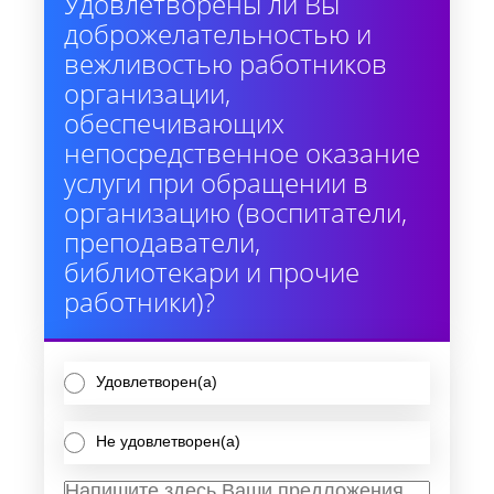
Удовлетворены ли Вы
доброжелательностью и
вежливостью работников
организации,
обеспечивающих
непосредственное оказание
услуги при обращении в
организацию (воспитатели,
преподаватели,
библиотекари и прочие
работники)?
Удовлетворен(а)
Не удовлетворен(а)