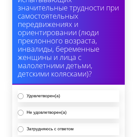
значительные трудности при
самостоятельных
передвижениях и
ориентировании (люди
преклонного возраста,
инвалиды, беременные
женщины и лица с
малолетними детьми,
детскими колясками)?
Удовлетворен(а)
Не удовлетворен(а)
Затрудняюсь с ответом