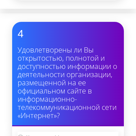
4
Удовлетворены ли Вы
открытостью, полнотой и
доступностью информации о
деятельности организации,
размещенной на ее
официальном сайте в
информационно-
телекоммуникационной сети
«Интернет»?