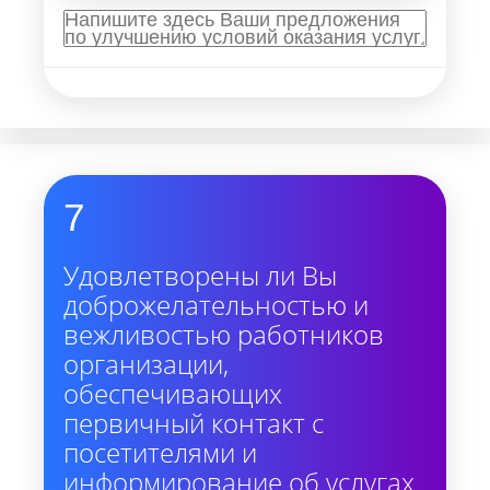
7
Удовлетворены ли Вы
доброжелательностью и
вежливостью работников
организации,
обеспечивающих
первичный контакт с
посетителями и
информирование об услугах