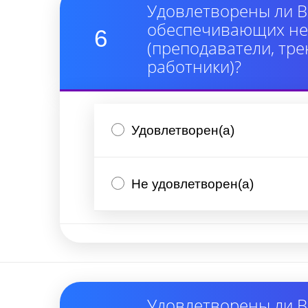
Удовлетворены ли В
обеспечивающих неп
6
(преподаватели, тре
работники)?
Удовлетворен(а)
Не удовлетворен(а)
Удовлетворены ли В