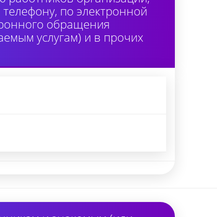
 телефону, по электронной
тронного обращения
аемым услугам) и в прочих