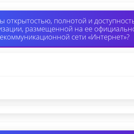
ы открытостью, полнотой и доступнос
изации, размещенной на ее официально
екоммуникационной сети «Интернет»?