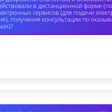
ействовали в дистанционной форме (по
лектронных сервисов (для подачи элек
я), получения консультации по оказыв
ах)?