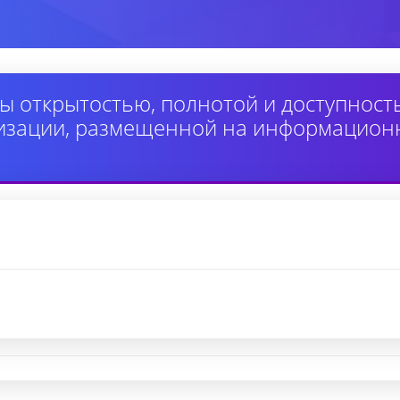
ы открытостью, полнотой и доступнос
изации, размещенной на информацион