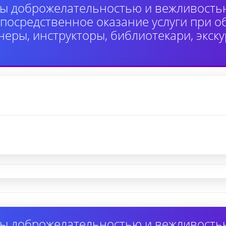
ы доброжелательностью и вежливость
осредственное оказание услуги при 
неры, инструкторы, библиотекари, экск
ы доброжелательностью и вежливость