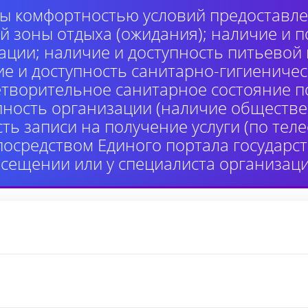
ы комфортностью условий предоставлен
й зоны отдыха (ожидания); наличие и п
ции; наличие и доступность питьевой
ие и доступность санитарно-гигиениче
етворительное санитарное состояние 
пность организации (наличие обществе
сть записи на получение услуги (по те
 посредством Единого портала государ
осещении или у специалиста организаци