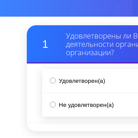
Удовлетворены ли В
1
деятельности орган
организации?
Удовлетворен(а)
Не удовлетворен(а)