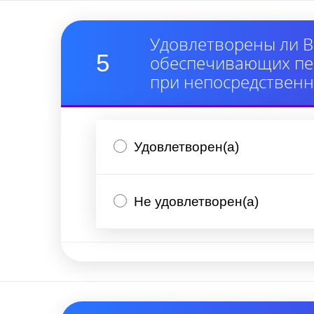
Удовлетворены ли В
5
обеспечивающих пер
при непосредствен
Удовлетворен(а)
Не удовлетворен(а)