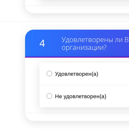
Удовлетворены ли В
4
организации?
Удовлетворен(а)
Не удовлетворен(а)