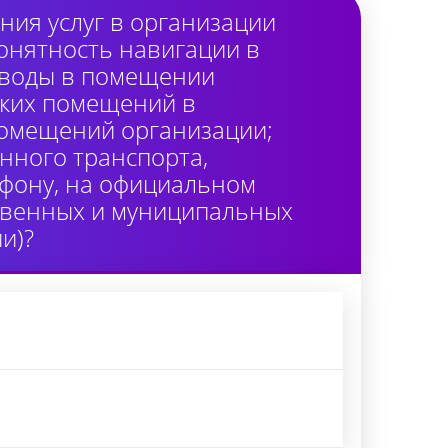
ия услуг в организации
онятность навигации в
 воды в помещении
ских помещений в
помещений организации;
нного транспорта,
лефону, на официальном
ственных и муниципальных
и)?