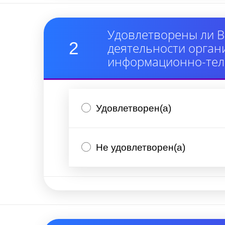
Удовлетворены ли В
2
деятельности орган
информационно-тел
Удовлетворен(а)
Не удовлетворен(а)