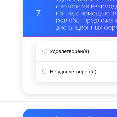
с которыми взаимод
7
почте, с помощью э
(жалобы, предложени
дистанционных форм
Удовлетворен(а)
Не удовлетворен(а)