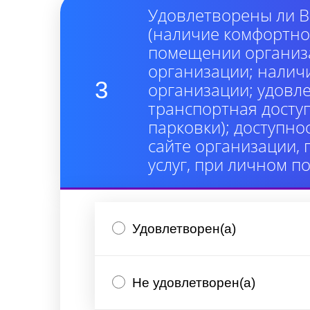
Удовлетворены ли В
(наличие комфортно
помещении организа
организации; налич
3
организации; удовл
транспортная досту
парковки); доступно
сайте организации,
услуг, при личном п
Удовлетворен(а)
Не удовлетворен(а)