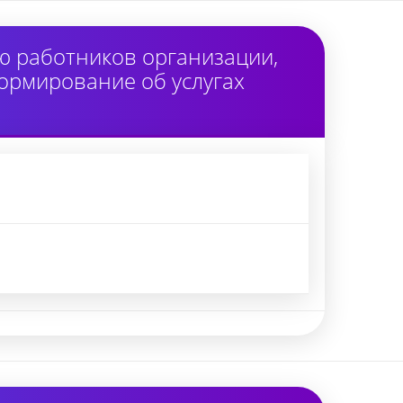
ю работников организации,
ормирование об услугах