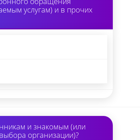
тронного обращения
аемым услугам) и в прочих
нникам и знакомым (или
 выбора организации)?