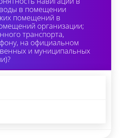
онятность навигации в
 воды в помещении
ских помещений в
помещений организации;
нного транспорта,
лефону, на официальном
ственных и муниципальных
и)?