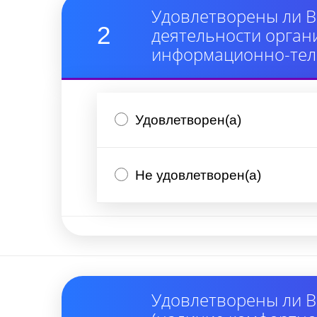
Удовлетворены ли В
2
деятельности орган
информационно-тел
Удовлетворен(а)
Не удовлетворен(а)
Удовлетворены ли В