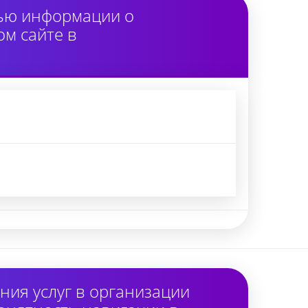
тью информации о
м сайте в
ия услуг в организации