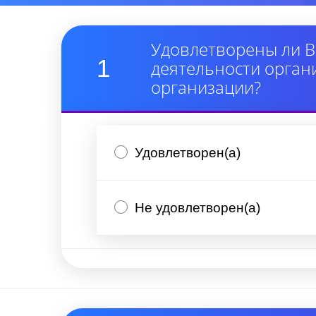
Удовлетворены ли В
1
деятельности орган
организации?
Удовлетворен(а)
Не удовлетворен(а)