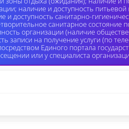
й зоны отдыха (ожидания); наличие и п
ции; наличие и доступность питьевой
ие и доступность санитарно-гигиениче
етворительное санитарное состояние 
пность организации (наличие обществе
сть записи на получение услуги (по те
 посредством Единого портала государ
осещении или у специалиста организаци