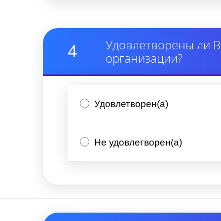
Удовлетворены ли В
4
организации?
Удовлетворен(а)
Не удовлетворен(а)