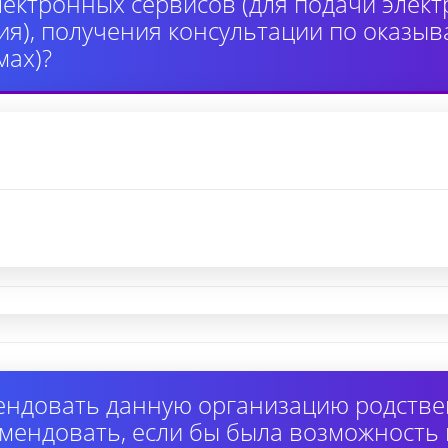
лектронных сервисов (для подачи элек
я), получения консультации по оказыв
ах)?
ендовать данную организацию родстве
омендовать, если бы была возможность