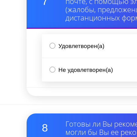
7
почте, с помощью э
(жалобы, предложени
дистанционных форм
Удовлетворен(а)
Не удовлетворен(а)
Готовы ли Вы реком
8
могли бы Вы ее рек