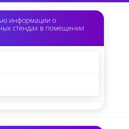
тью информации о
ных стендах в помещении