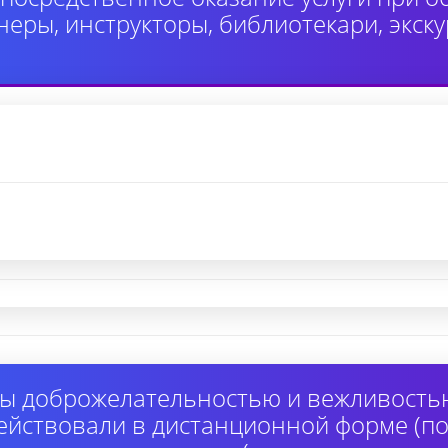
неры, инструкторы, библиотекари, экск
ы доброжелательностью и вежливость
ействовали в дистанционной форме (по