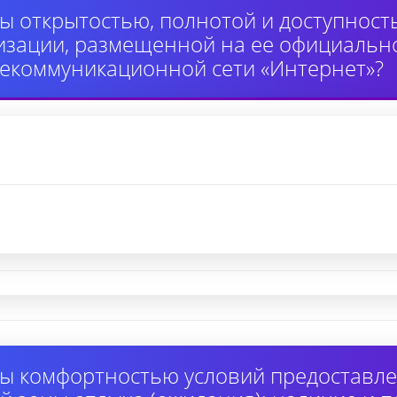
ы открытостью, полнотой и доступнос
изации, размещенной на ее официально
екоммуникационной сети «Интернет»?
ы комфортностью условий предоставлен