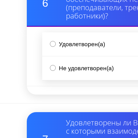
6
(преподаватели, тре
работники)?
Удовлетворен(а)
Не удовлетворен(а)
Удовлетворены ли В
с которыми взаимод