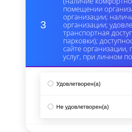
(наличие комфортно
помещении организа
организации; налич
3
организации; удовл
транспортная досту
парковки); доступно
сайте организации,
услуг, при личном п
Удовлетворен(а)
Не удовлетворен(а)