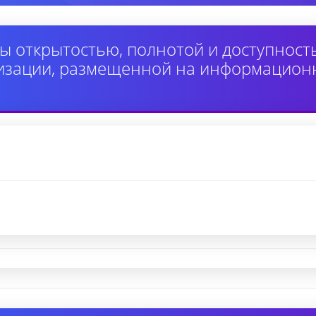
ы открытостью, полнотой и доступнос
изации, размещенной на информацион