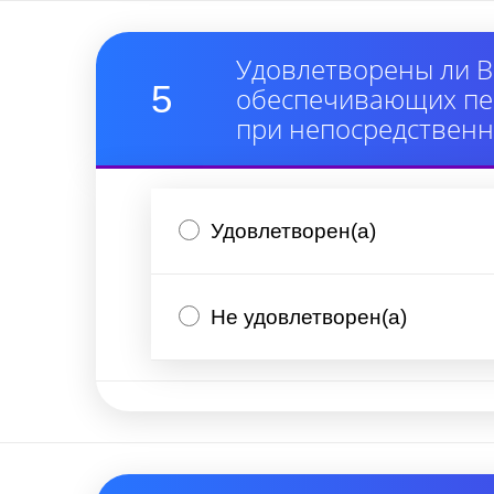
Удовлетворены ли В
5
обеспечивающих пер
при непосредствен
Удовлетворен(а)
Не удовлетворен(а)