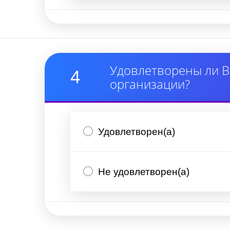
Удовлетворены ли В
4
организации?
Удовлетворен(а)
Не удовлетворен(а)