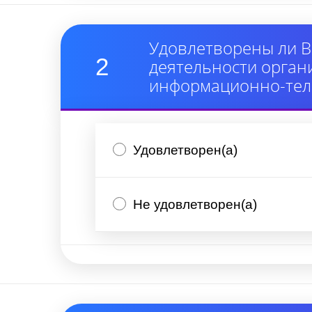
Удовлетворены ли В
2
деятельности орган
информационно-тел
Удовлетворен(а)
Не удовлетворен(а)