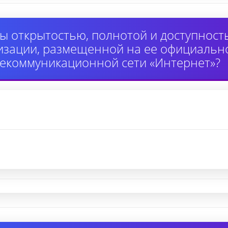
ы открытостью, полнотой и доступнос
изации, размещенной на ее официально
екоммуникационной сети «Интернет»?