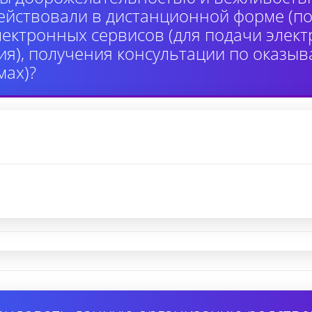
ействовали в дистанционной форме (по
лектронных сервисов (для подачи элек
я), получения консультации по оказыв
ах)?