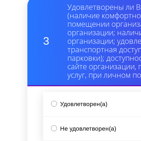
Удовлетворены ли В
(наличие комфортно
помещении организа
организации; налич
3
организации; удовл
транспортная досту
парковки); доступно
сайте организации,
услуг, при личном п
Удовлетворен(а)
Не удовлетворен(а)