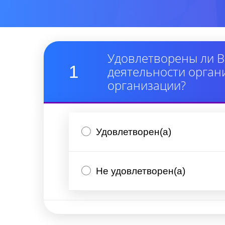
Удовлетворены ли В
1
деятельности орган
организации?
Удовлетворен(а)
Не удовлетворен(а)