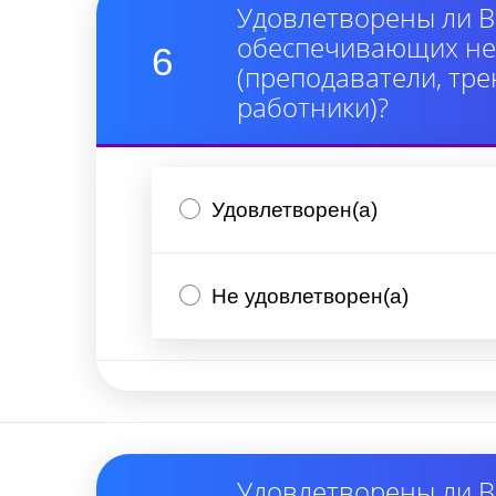
Удовлетворены ли В
обеспечивающих неп
6
(преподаватели, тре
работники)?
Удовлетворен(а)
Не удовлетворен(а)
Удовлетворены ли В