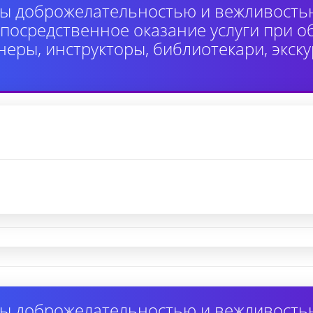
ы доброжелательностью и вежливость
осредственное оказание услуги при 
неры, инструкторы, библиотекари, экск
ы доброжелательностью и вежливость