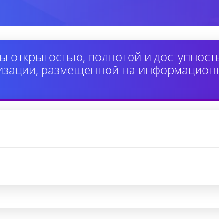
ы открытостью, полнотой и доступнос
изации, размещенной на информацион