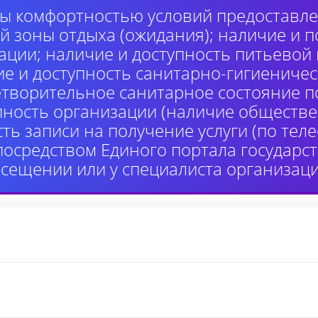
ы комфортностью условий предоставлен
й зоны отдыха (ожидания); наличие и п
ции; наличие и доступность питьевой
ие и доступность санитарно-гигиениче
етворительное санитарное состояние 
пность организации (наличие обществе
сть записи на получение услуги (по те
 посредством Единого портала государ
осещении или у специалиста организаци