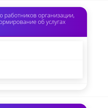
ю работников организации,
ормирование об услугах