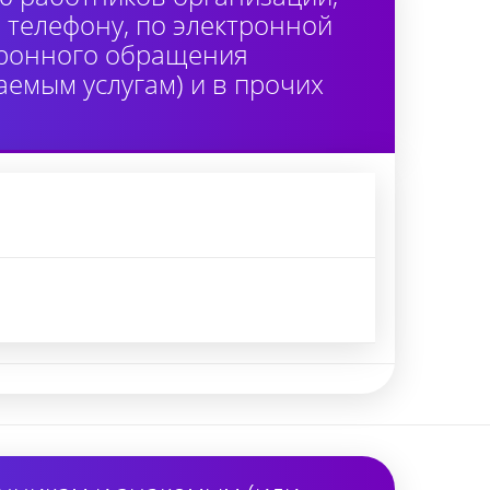
 телефону, по электронной
тронного обращения
аемым услугам) и в прочих