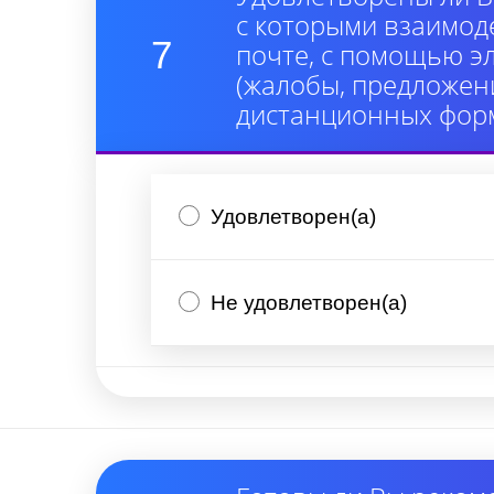
с которыми взаимод
7
почте, с помощью э
(жалобы, предложени
дистанционных форм
Удовлетворен(а)
Не удовлетворен(а)