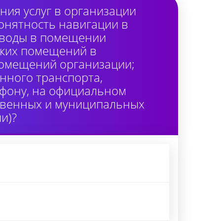
ия услуг в организации
онятность навигации в
 воды в помещении
ских помещений в
помещений организации;
нного транспорта,
лефону, на официальном
ственных и муниципальных
и)?