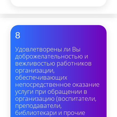
8
Удовлетворены ли Вы
доброжелательностью и
вежливостью работников
организации,
обеспечивающих
непосредственное оказание
услуги при обращении в
организацию (воспитатели,
преподаватели,
библиотекари и прочие