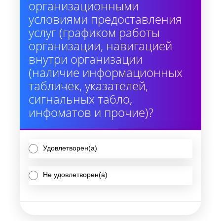
организационными
условиями предоставления
услуг (графиком работы
организации, навигацией
внутри организации
(наличие информационных
табличек, указателей,
сигнальных табло,
инфоматов и прочие)?
Удовлетворен(а)
Не удовлетворен(а)