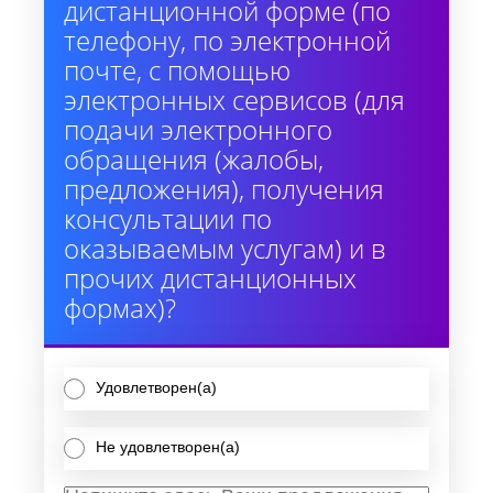
дистанционной форме (по
телефону, по электронной
почте, с помощью
электронных сервисов (для
подачи электронного
обращения (жалобы,
предложения), получения
консультации по
оказываемым услугам) и в
прочих дистанционных
формах)?
Удовлетворен(а)
Не удовлетворен(а)