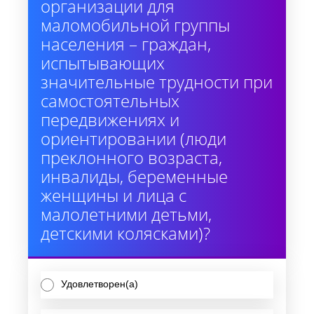
организации для
маломобильной группы
населения – граждан,
испытывающих
значительные трудности при
самостоятельных
передвижениях и
ориентировании (люди
преклонного возраста,
инвалиды, беременные
женщины и лица с
малолетними детьми,
детскими колясками)?
Удовлетворен(а)