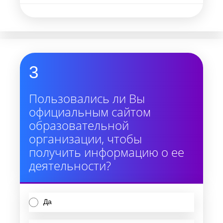
3
Пользовались ли Вы
официальным сайтом
образовательной
организации, чтобы
получить информацию о ее
деятельности?
Да