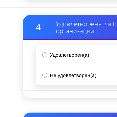
Удовлетворены ли В
4
организации?
Удовлетворен(а)
Не удовлетворен(а)