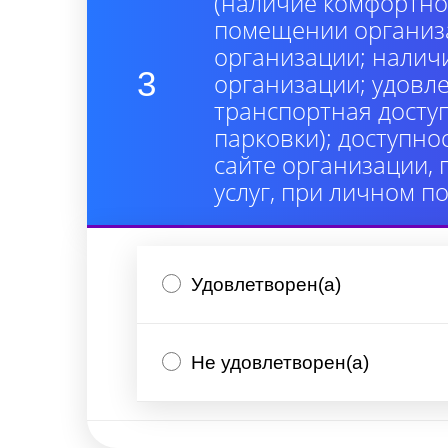
(наличие комфортно
помещении организа
организации; налич
3
организации; удовл
транспортная досту
парковки); доступно
сайте организации,
услуг, при личном п
Удовлетворен(а)
Не удовлетворен(а)