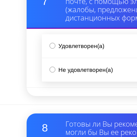
7
почте, с помощью э
(жалобы, предложени
дистанционных форм
Удовлетворен(а)
Не удовлетворен(а)
Готовы ли Вы реком
8
могли бы Вы ее рек