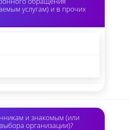
тронного обращения
аемым услугам) и в прочих
нникам и знакомым (или
 выбора организации)?