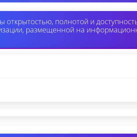
ы открытостью, полнотой и доступнос
изации, размещенной на информацион