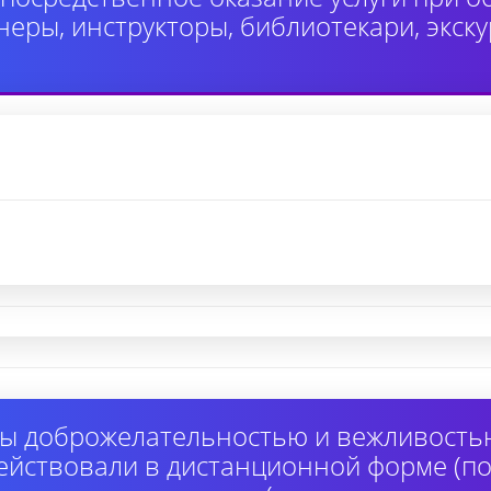
неры, инструкторы, библиотекари, экск
ы доброжелательностью и вежливость
ействовали в дистанционной форме (по