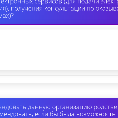
лектронных сервисов (для подачи элек
я), получения консультации по оказыв
ах)?
ендовать данную организацию родстве
омендовать, если бы была возможность