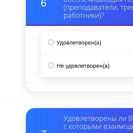
6
(преподаватели, тре
работники)?
Удовлетворен(а)
Не удовлетворен(а)
Удовлетворены ли В
с которыми взаимод