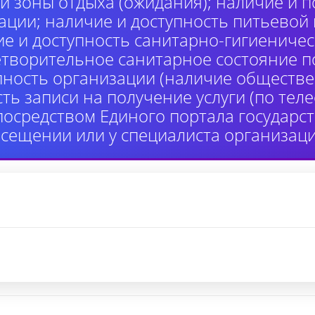
й зоны отдыха (ожидания); наличие и п
ции; наличие и доступность питьевой
ие и доступность санитарно-гигиениче
етворительное санитарное состояние 
пность организации (наличие обществе
сть записи на получение услуги (по те
 посредством Единого портала государ
осещении или у специалиста организаци