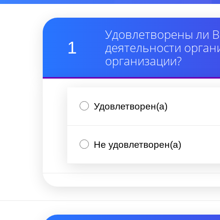
Удовлетворены ли В
1
деятельности орган
организации?
Удовлетворен(а)
Не удовлетворен(а)