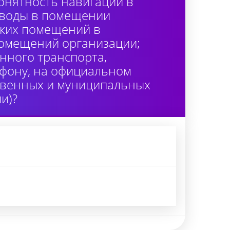
онятность навигации в
 воды в помещении
ских помещений в
помещений организации;
нного транспорта,
лефону, на официальном
ственных и муниципальных
и)?