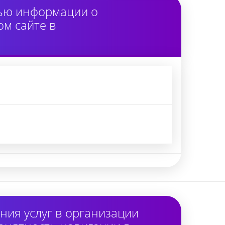
тью информации о
м сайте в
ия услуг в организации