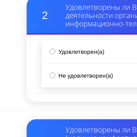
Удовлетворены ли В
2
деятельности орган
информационно-тел
Удовлетворен(а)
Не удовлетворен(а)
Удовлетворены ли В