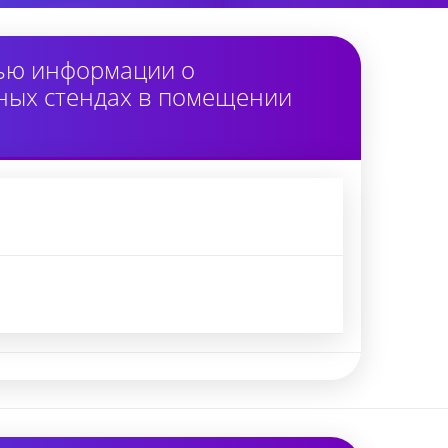
тью информации о
ных стендах в помещении