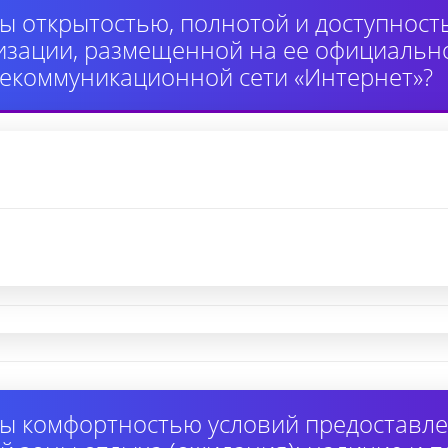
ы открытостью, полнотой и доступнос
изации, размещенной на ее официально
екоммуникационной сети «Интернет»?
ы комфортностью условий предоставлен