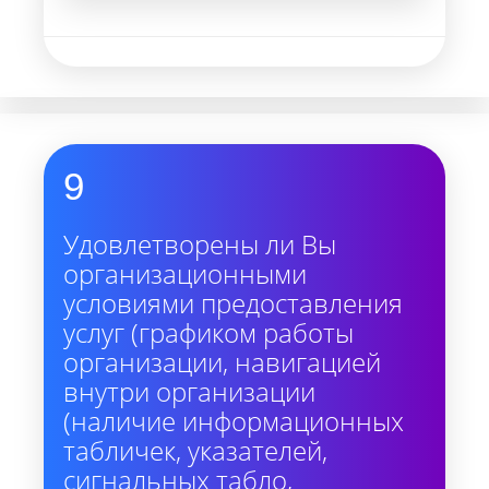
9
Удовлетворены ли Вы
организационными
условиями предоставления
услуг (графиком работы
организации, навигацией
внутри организации
(наличие информационных
табличек, указателей,
сигнальных табло,