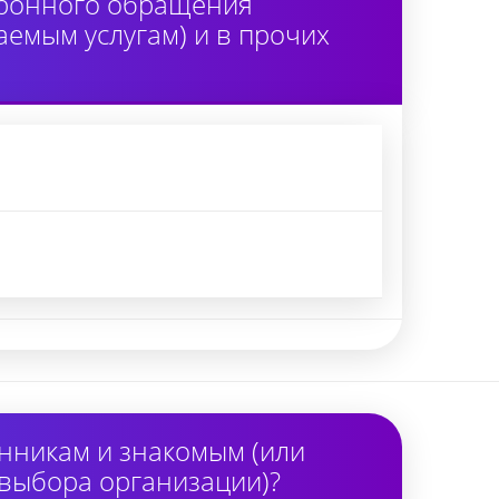
тронного обращения
аемым услугам) и в прочих
нникам и знакомым (или
 выбора организации)?