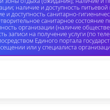
й зоны отдыха (ожидания); наличие и п
ции; наличие и доступность питьевой
ие и доступность санитарно-гигиениче
етворительное санитарное состояние 
пность организации (наличие обществе
сть записи на получение услуги (по те
 посредством Единого портала государ
осещении или у специалиста организаци