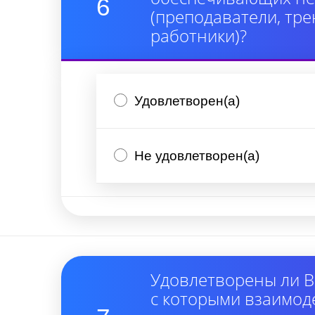
6
(преподаватели, тре
работники)?
Удовлетворен(а)
Не удовлетворен(а)
Удовлетворены ли В
с которыми взаимод