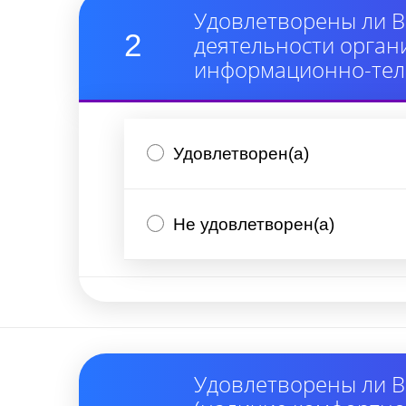
Удовлетворены ли В
2
деятельности орган
информационно-тел
Удовлетворен(а)
Не удовлетворен(а)
Удовлетворены ли В