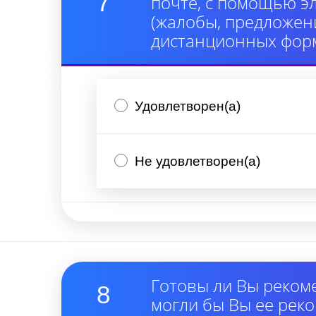
7
почте, с помощью э
(жалобы, предложени
дистанционных форм
Удовлетворен(а)
Не удовлетворен(а)
Готовы ли Вы реком
8
могли бы Вы ее рек