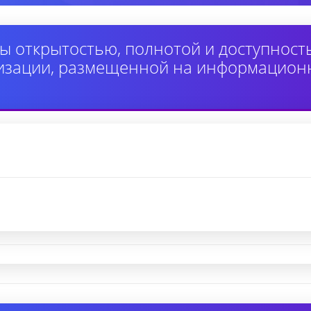
ы открытостью, полнотой и доступнос
изации, размещенной на информацион