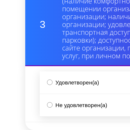
(наличие комфортно
помещении организа
организации; налич
3
организации; удовл
транспортная досту
парковки); доступно
сайте организации,
услуг, при личном п
Удовлетворен(а)
Не удовлетворен(а)