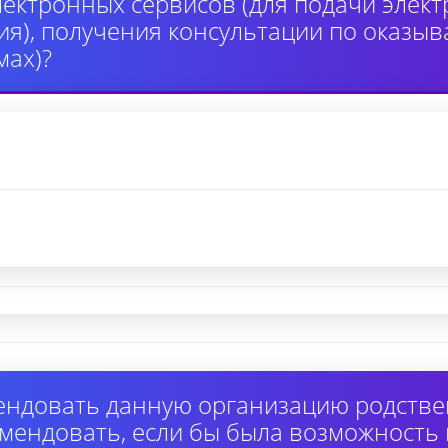
лектронных сервисов (для подачи элек
я), получения консультации по оказыв
ах)?
ендовать данную организацию родстве
омендовать, если бы была возможность