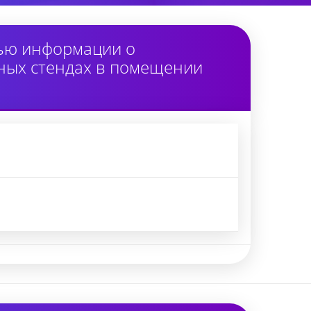
тью информации о
ных стендах в помещении