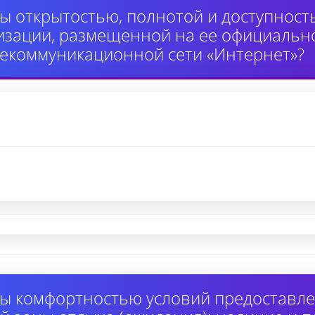
ы открытостью, полнотой и доступнос
изации, размещенной на ее официально
екоммуникационной сети «Интернет»?
ы комфортностью условий предоставлен