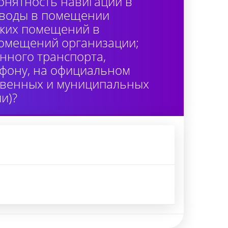
онятность навигации в
 воды в помещении
ских помещений в
помещений организации;
нного транспорта,
лефону, на официальном
ственных и муниципальных
и)?