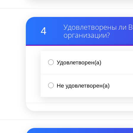
Удовлетворены ли В
4
организации?
Удовлетворен(а)
Не удовлетворен(а)