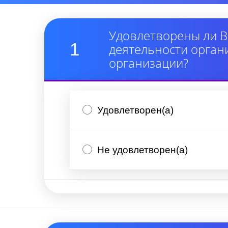
Удовлетворены ли В
1
деятельности орган
организации?
Удовлетворен(а)
Не удовлетворен(а)