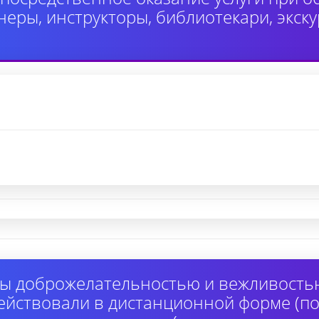
неры, инструкторы, библиотекари, экск
ы доброжелательностью и вежливость
ействовали в дистанционной форме (по