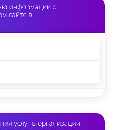
тью информации о
м сайте в
ия услуг в организации