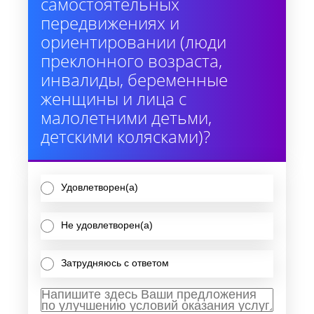
самостоятельных
передвижениях и
ориентировании (люди
преклонного возраста,
инвалиды, беременные
женщины и лица с
малолетними детьми,
детскими колясками)?
Удовлетворен(а)
Не удовлетворен(а)
Затрудняюсь с ответом