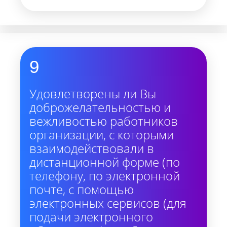
9
Удовлетворены ли Вы
доброжелательностью и
вежливостью работников
организации, с которыми
взаимодействовали в
дистанционной форме (по
телефону, по электронной
почте, с помощью
электронных сервисов (для
подачи электронного