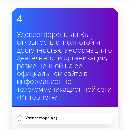
4
Удовлетворены ли Вы
открытостью, полнотой и
доступностью информации о
деятельности организации,
размещенной на ее
официальном сайте в
информационно-
телекоммуникационной сети
«Интернет»?
Удовлетворен(а)