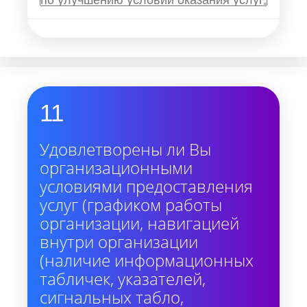
11
Удовлетворены ли Вы
организационными
условиями предоставления
услуг (графиком работы
организации, навигацией
внутри организации
(наличие информационных
табличек, указателей,
сигнальных табло,