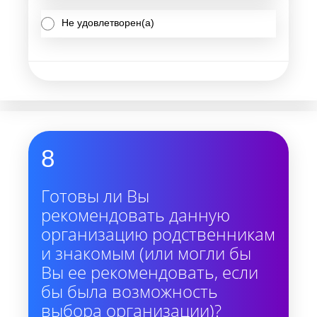
Не удовлетворен(а)
8
Готовы ли Вы
рекомендовать данную
организацию родственникам
и знакомым (или могли бы
Вы ее рекомендовать, если
бы была возможность
выбора организации)?