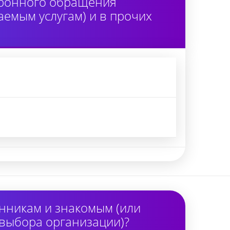
тронного обращения
аемым услугам) и в прочих
нникам и знакомым (или
 выбора организации)?