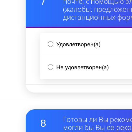
7
почте, с помощью э
(жалобы, предложени
дистанционных форм
Удовлетворен(а)
Не удовлетворен(а)
Готовы ли Вы реком
8
могли бы Вы ее рек