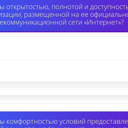
ы открытостью, полнотой и доступнос
изации, размещенной на ее официально
екоммуникационной сети «Интернет»?
ы комфортностью условий предоставлен