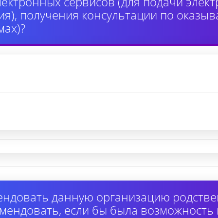
лектронных сервисов (для подачи элек
я), получения консультации по оказыв
ах)?
ендовать данную организацию родстве
омендовать, если бы была возможность