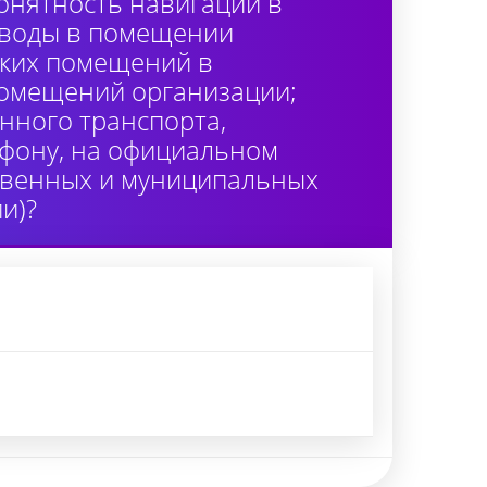
онятность навигации в
 воды в помещении
ских помещений в
помещений организации;
нного транспорта,
лефону, на официальном
ственных и муниципальных
и)?