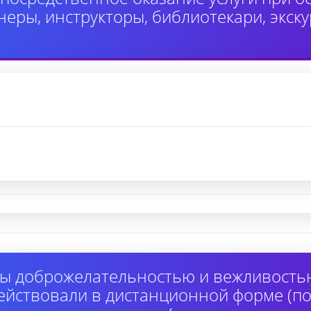
неры, инструкторы, библиотекари, экск
ы доброжелательностью и вежливость
ействовали в дистанционной форме (по