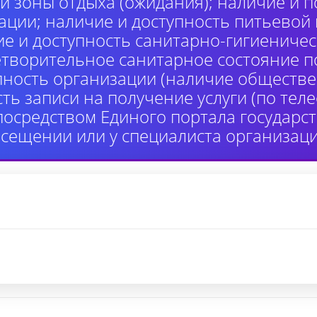
й зоны отдыха (ожидания); наличие и п
ции; наличие и доступность питьевой
ие и доступность санитарно-гигиениче
етворительное санитарное состояние 
пность организации (наличие обществе
сть записи на получение услуги (по те
 посредством Единого портала государ
осещении или у специалиста организаци