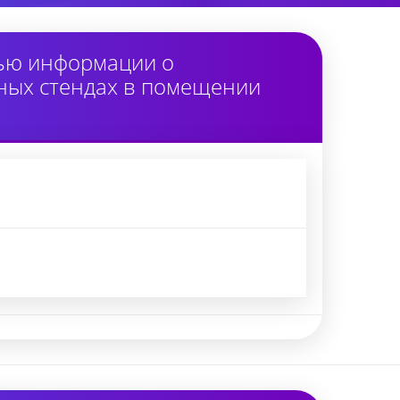
тью информации о
ных стендах в помещении