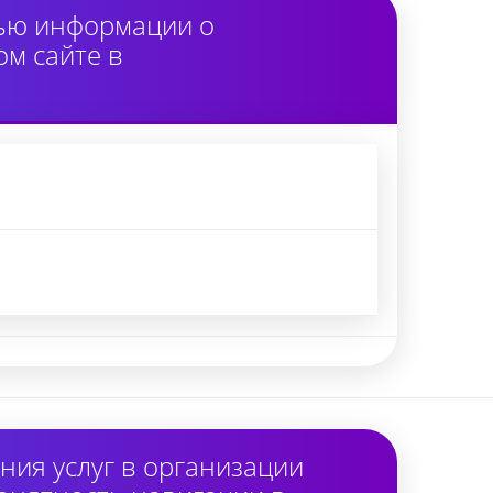
тью информации о
м сайте в
ия услуг в организации