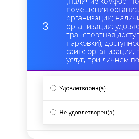
(наличие комфортно
помещении организа
организации; налич
3
организации; удовл
транспортная досту
парковки); доступно
сайте организации,
услуг, при личном п
Удовлетворен(а)
Не удовлетворен(а)