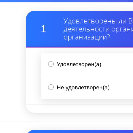
Удовлетворены ли В
1
деятельности орган
организации?
Удовлетворен(а)
Не удовлетворен(а)