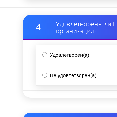
Удовлетворены ли В
4
организации?
Удовлетворен(а)
Не удовлетворен(а)