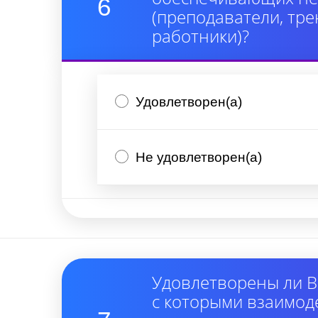
6
(преподаватели, тре
работники)?
Удовлетворен(а)
Не удовлетворен(а)
Удовлетворены ли В
с которыми взаимод