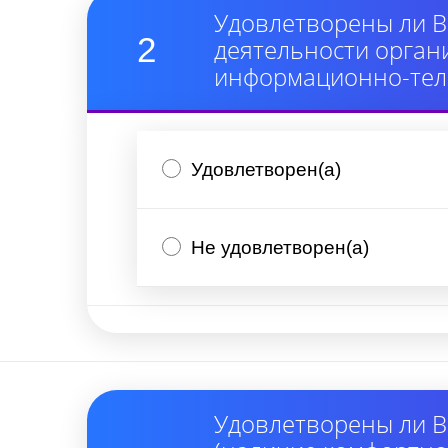
Удовлетворены ли В
2
деятельности орган
информационно-тел
Удовлетворен(а)
Не удовлетворен(а)
Удовлетворены ли В