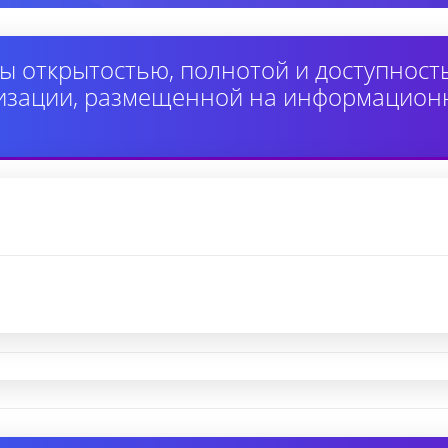
ы открытостью, полнотой и доступнос
изации, размещенной на информацион