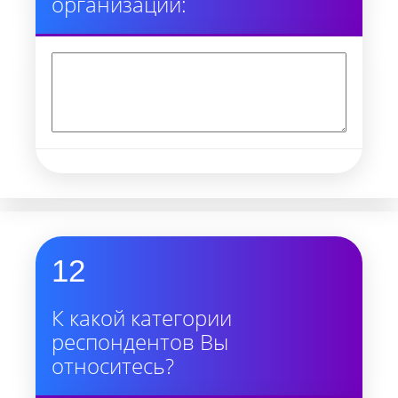
организации:
12
К какой категории
респондентов Вы
относитесь?