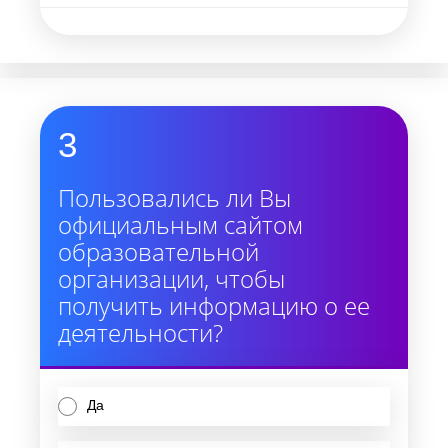
3
Пользовались ли Вы
официальным сайтом
образовательной
организации, чтобы
получить информацию о ее
деятельности?
Да