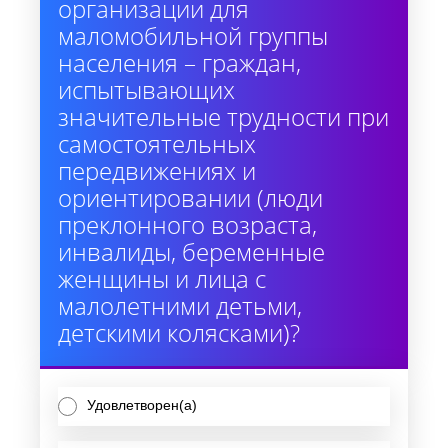
организации для
маломобильной группы
населения – граждан,
испытывающих
значительные трудности при
самостоятельных
передвижениях и
ориентировании (люди
преклонного возраста,
инвалиды, беременные
женщины и лица с
малолетними детьми,
детскими колясками)?
Удовлетворен(а)