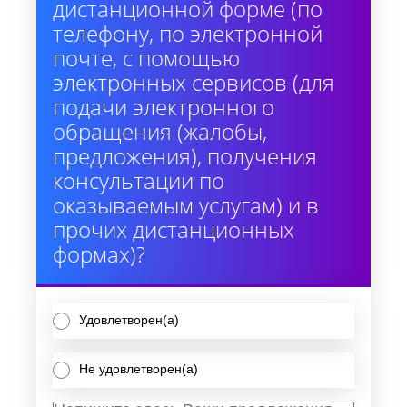
дистанционной форме (по
телефону, по электронной
почте, с помощью
электронных сервисов (для
подачи электронного
обращения (жалобы,
предложения), получения
консультации по
оказываемым услугам) и в
прочих дистанционных
формах)?
Удовлетворен(а)
Не удовлетворен(а)