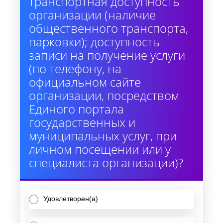
транспортная доступность
организации (наличие
общественного транспорта,
парковки); доступность
записи на получение услуги
(по телефону, на
официальном сайте
организации, посредством
Единого портала
государственных и
муниципальных услуг, при
личном посещении или у
специалиста организации)?
Удовлетворен(а)