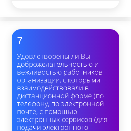
7
Удовлетворены ли Вы
доброжелательностью и
вежливостью работников
организации, с которыми
взаимодействовали в
дистанционной форме (по
телефону, по электронной
почте, с помощью
электронных сервисов (для
подачи электронного