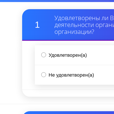
Удовлетворены ли В
1
деятельности орган
организации?
Удовлетворен(а)
Не удовлетворен(а)