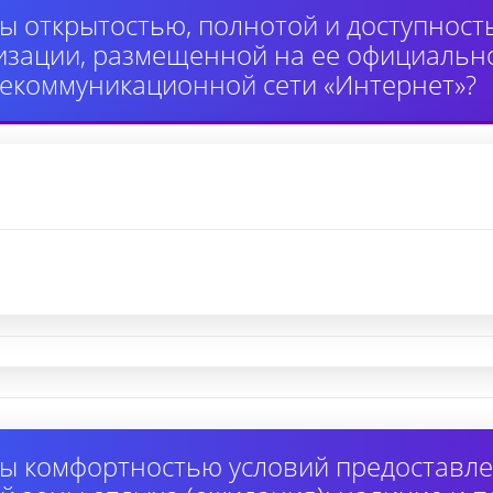
ы открытостью, полнотой и доступнос
изации, размещенной на ее официально
екоммуникационной сети «Интернет»?
ы комфортностью условий предоставлен