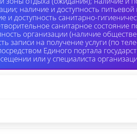
й зоны отдыха (ожидания); наличие и п
ции; наличие и доступность питьевой
ие и доступность санитарно-гигиениче
етворительное санитарное состояние 
пность организации (наличие обществе
сть записи на получение услуги (по те
 посредством Единого портала государ
осещении или у специалиста организаци