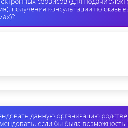
лектронных сервисов (для подачи элек
я), получения консультации по оказыв
ах)?
ендовать данную организацию родстве
омендовать, если бы была возможность