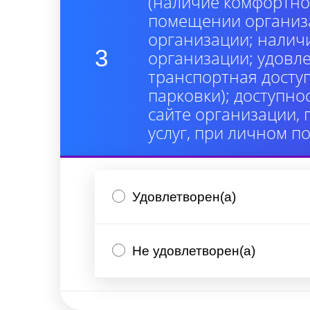
(наличие комфортно
помещении организа
организации; налич
3
организации; удовл
транспортная досту
парковки); доступно
сайте организации,
услуг, при личном п
Удовлетворен(а)
Не удовлетворен(а)