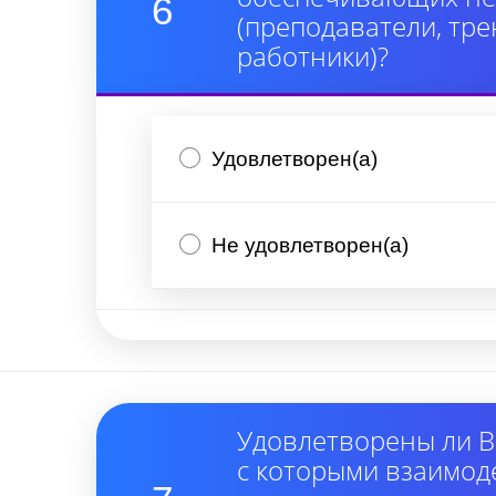
6
(преподаватели, тре
работники)?
Удовлетворен(а)
Не удовлетворен(а)
Удовлетворены ли В
с которыми взаимод