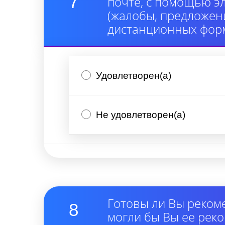
7
почте, с помощью э
(жалобы, предложени
дистанционных форм
Удовлетворен(а)
Не удовлетворен(а)
Готовы ли Вы реком
8
могли бы Вы ее рек