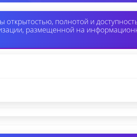
ы открытостью, полнотой и доступнос
изации, размещенной на информацион