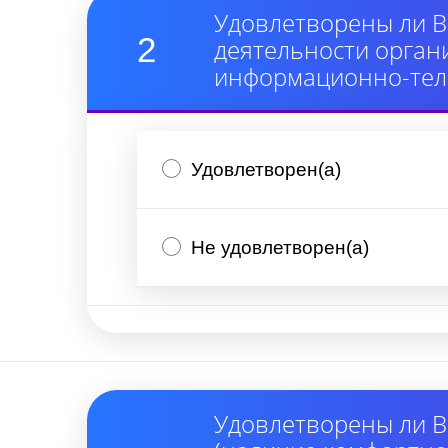
Удовлетворены ли В
2
деятельности орган
информационно-тел
Удовлетворен(а)
Не удовлетворен(а)
Удовлетворены ли В