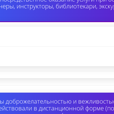
неры, инструкторы, библиотекари, экск
ы доброжелательностью и вежливость
ействовали в дистанционной форме (по