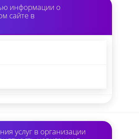
тью информации о
м сайте в
ия услуг в организации