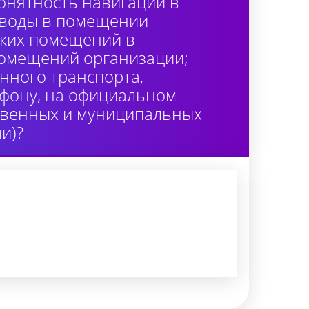
онятность навигации в
 воды в помещении
ских помещений в
помещений организации;
нного транспорта,
лефону, на официальном
ственных и муниципальных
и)?