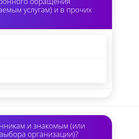
тронного обращения
аемым услугам) и в прочих
нникам и знакомым (или
 выбора организации)?