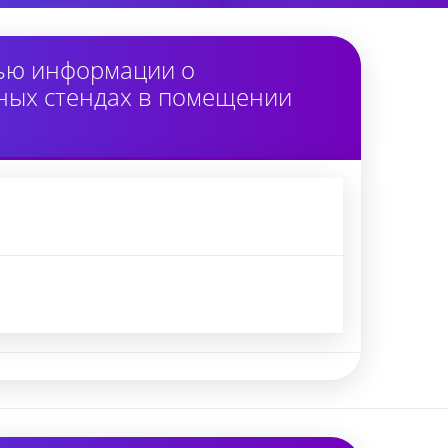
тью информации о
ных стендах в помещении