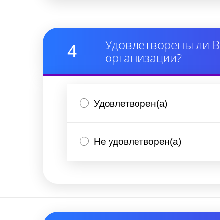
Удовлетворены ли В
4
организации?
Удовлетворен(а)
Не удовлетворен(а)