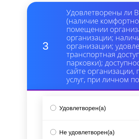
Удовлетворены ли В
(наличие комфортно
помещении организа
организации; налич
3
организации; удовл
транспортная досту
парковки); доступно
сайте организации,
услуг, при личном п
Удовлетворен(а)
Не удовлетворен(а)