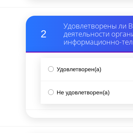
Удовлетворены ли В
2
деятельности орган
информационно-тел
Удовлетворен(а)
Не удовлетворен(а)