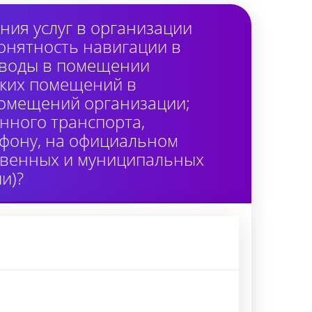
ия услуг в организации
онятность навигации в
 воды в помещении
ских помещений в
помещений организации;
нного транспорта,
лефону, на официальном
ственных и муниципальных
и)?