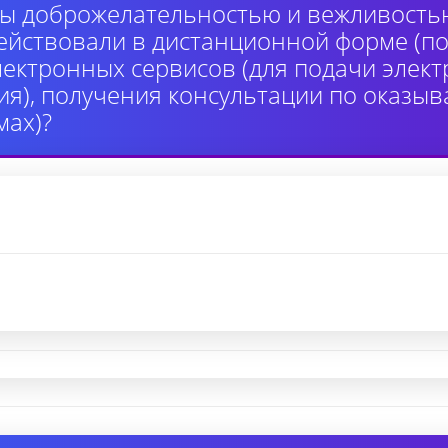
ы доброжелательностью и вежливость
ействовали в дистанционной форме (по
лектронных сервисов (для подачи элек
я), получения консультации по оказыв
ах)?