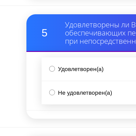
Удовлетворены ли В
5
обеспечивающих пер
при непосредствен
Удовлетворен(а)
Не удовлетворен(а)