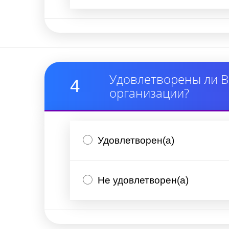
Удовлетворены ли В
4
организации?
Удовлетворен(а)
Не удовлетворен(а)