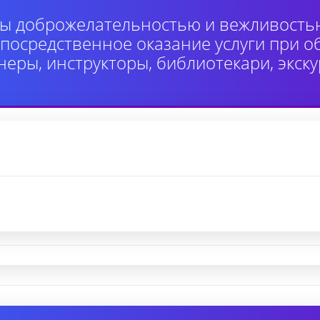
ы доброжелательностью и вежливость
осредственное оказание услуги при 
неры, инструкторы, библиотекари, экск