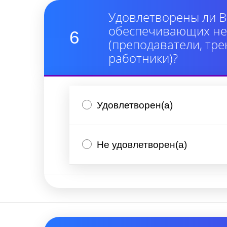
Удовлетворены ли В
обеспечивающих неп
6
(преподаватели, тре
работники)?
Удовлетворен(а)
Не удовлетворен(а)