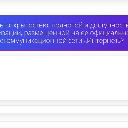
ы открытостью, полнотой и доступнос
изации, размещенной на ее официально
екоммуникационной сети «Интернет»?