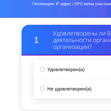
Геолокация. IP адрес / GPS метка участник
Удовлетворены ли В
1
деятельности орган
организации?
Удовлетворен(а)
Не удовлетворен(а)