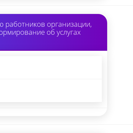
ю работников организации,
ормирование об услугах