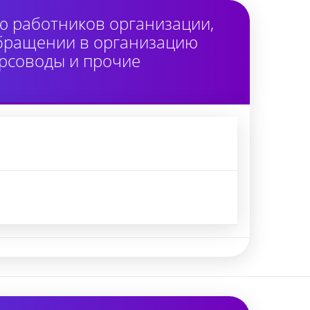
ю работников организации,
обращении в организацию
урсоводы и прочие