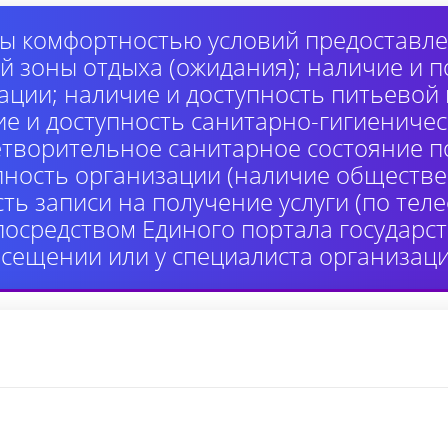
ы комфортностью условий предоставлен
й зоны отдыха (ожидания); наличие и п
ции; наличие и доступность питьевой
ие и доступность санитарно-гигиениче
етворительное санитарное состояние 
пность организации (наличие обществе
сть записи на получение услуги (по те
 посредством Единого портала государ
осещении или у специалиста организаци