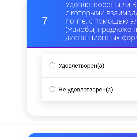
Удовлетворены ли В
с которыми взаимод
7
почте, с помощью э
(жалобы, предложени
дистанционных форм
Удовлетворен(а)
Не удовлетворен(а)