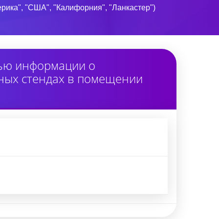
мерика", "США", "Калифорния", "Ланкастер")
тью информации о
ных стендах в помещении