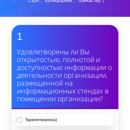
"США", "Калифорния", "Ланкастер")
1
Удовлетворены ли Вы
открытостью, полнотой и
доступностью информации о
деятельности организации,
размещенной на
информационных стендах в
помещении организации?
Удовлетворен(а)