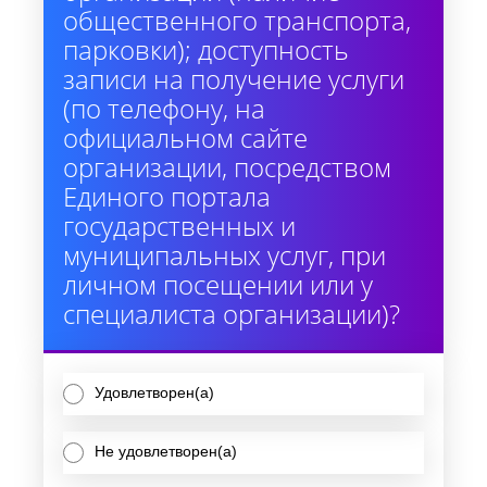
общественного транспорта,
парковки); доступность
записи на получение услуги
(по телефону, на
официальном сайте
организации, посредством
Единого портала
государственных и
муниципальных услуг, при
личном посещении или у
специалиста организации)?
Удовлетворен(а)
Не удовлетворен(а)