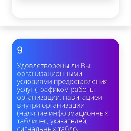
9
Удовлетворены ли Вы
организационными
условиями предоставления
услуг (графиком работы
организации, навигацией
внутри организации
(наличие информационных
табличек, указателей,
сигнальных табло,