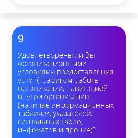
9
Удовлетворены ли Вы
организационными
условиями предоставления
услуг (графиком работы
организации, навигацией
внутри организации
(наличие информационных
табличек, указателей,
сигнальных табло,
инфоматов и прочие)?