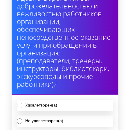
доброжелательностью и
вежливостью работников
организации,
обеспечивающих
непосредственное оказание
услуги при обращении в
организацию
(преподаватели, тренеры,
инструкторы, библиотекари,
экскурсоводы и прочие
работники)?
Удовлетворен(а)
Не удовлетворен(а)