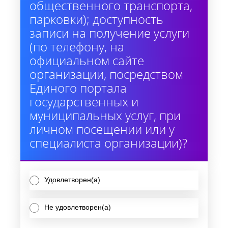
общественного транспорта,
парковки); доступность
записи на получение услуги
(по телефону, на
официальном сайте
организации, посредством
Единого портала
государственных и
муниципальных услуг, при
личном посещении или у
специалиста организации)?
Удовлетворен(а)
Не удовлетворен(а)