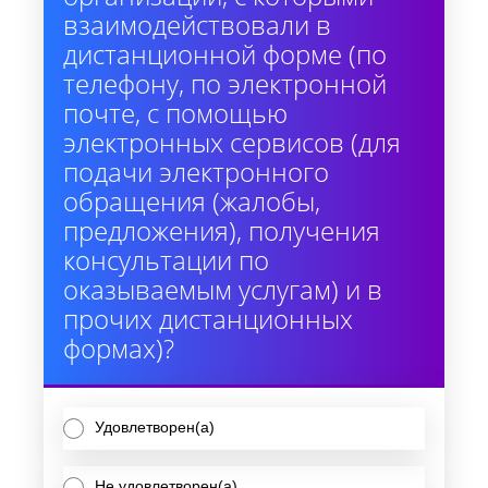
взаимодействовали в
дистанционной форме (по
телефону, по электронной
почте, с помощью
электронных сервисов (для
подачи электронного
обращения (жалобы,
предложения), получения
консультации по
оказываемым услугам) и в
прочих дистанционных
формах)?
Удовлетворен(а)
Не удовлетворен(а)