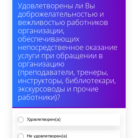
Удовлетворены ли Вы
доброжелательностью и
вежливостью работников
организации,
обеспечивающих
непосредственное оказание
услуги при обращении в
организацию
(преподаватели, тренеры,
инструкторы, библиотекари,
экскурсоводы и прочие
работники)?
Удовлетворен(а)
Не удовлетворен(а)