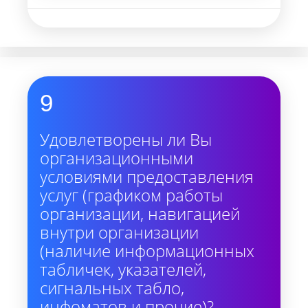
9
Удовлетворены ли Вы
организационными
условиями предоставления
услуг (графиком работы
организации, навигацией
внутри организации
(наличие информационных
табличек, указателей,
сигнальных табло,
инфоматов и прочие)?