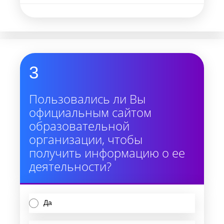
3
Пользовались ли Вы
официальным сайтом
образовательной
организации, чтобы
получить информацию о ее
деятельности?
Да