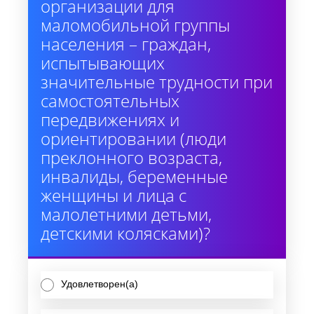
организации для
маломобильной группы
населения – граждан,
испытывающих
значительные трудности при
самостоятельных
передвижениях и
ориентировании (люди
преклонного возраста,
инвалиды, беременные
женщины и лица с
малолетними детьми,
детскими колясками)?
Удовлетворен(а)