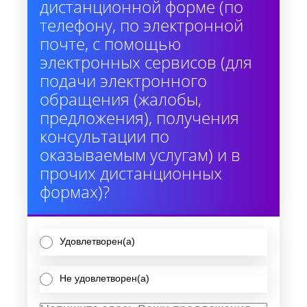
дистанционной форме (по
телефону, по электронной
почте, с помощью
электронных сервисов (для
подачи электронного
обращения (жалобы,
предложения), получения
консультации по
оказываемым услугам) и в
прочих дистанционных
формах)?
Удовлетворен(а)
Не удовлетворен(а)