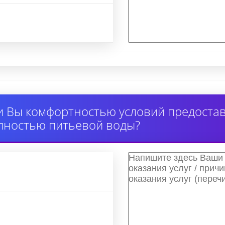
 Вы комфортностью условий предоставл
пностью питьевой воды?