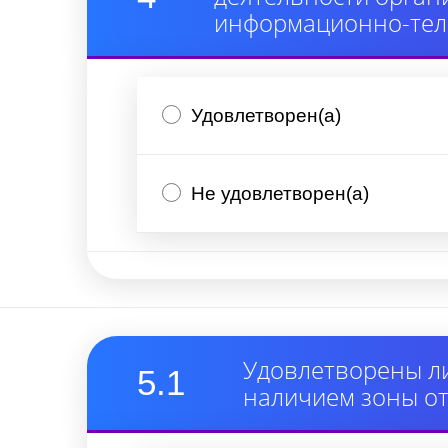
информационно-тел
Удовлетворен(а)
Не удовлетворен(а)
Удовлетворены ли
5.1
наличием зоны от