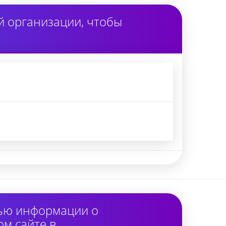
 организации, чтобы
тью информации о
м сайте в