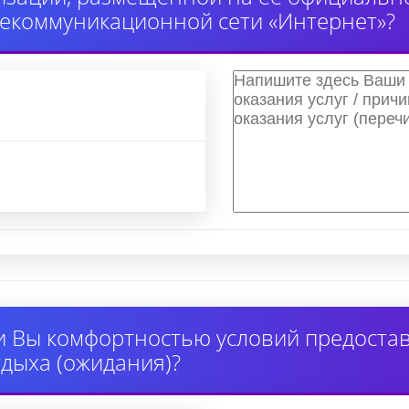
екоммуникационной сети «Интернет»?
 Вы комфортностью условий предоставл
дыха (ожидания)?