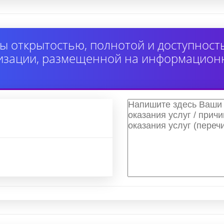
ы открытостью, полнотой и доступнос
изации, размещенной на информацион