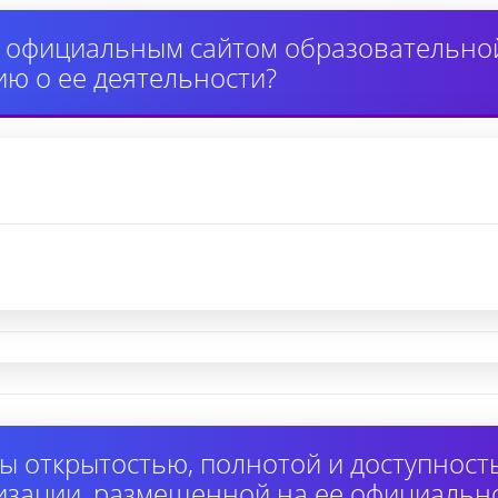
 официальным сайтом образовательной
ю о ее деятельности?
ы открытостью, полнотой и доступнос
изации, размещенной на ее официально