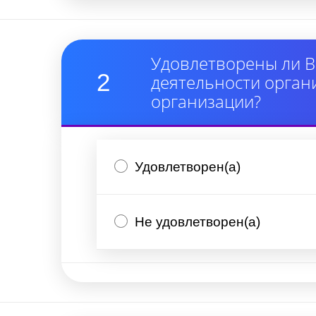
Удовлетворены ли В
2
деятельности орган
организации?
Удовлетворен(а)
Не удовлетворен(а)