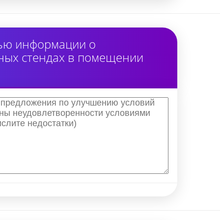
тью информации о
ных стендах в помещении