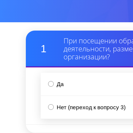
При посещении обра
1
деятельности, раз
организации?
Да
Нет (переход к вопросу 3)