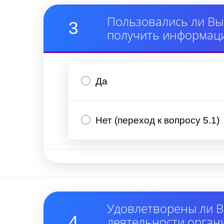
Пользовались ли Вы
3
получить информаци
Да
Нет (переход к вопросу 5.1)
Удовлетворены ли В
4
деятельности орган