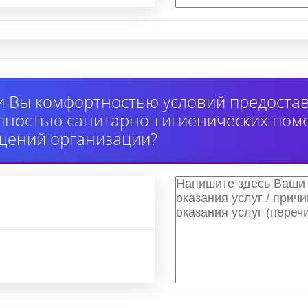
 Вы комфортностью условий предоставл
упностью санитарно-гигиенических по
щений организации?