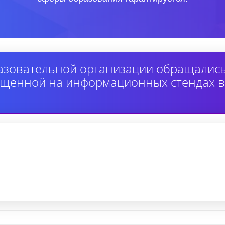
зовательной организации обращались 
мещенной на информационных стендах 