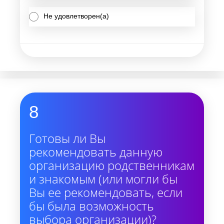
Не удовлетворен(а)
8
Готовы ли Вы
рекомендовать данную
организацию родственникам
и знакомым (или могли бы
Вы ее рекомендовать, если
бы была возможность
выбора организации)?