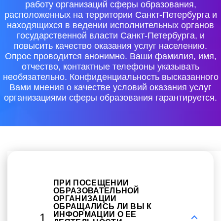
работу организаций сферы образования,
расположенных на территории Санкт-Петербурга и
находящихся в ведении исполнительных органов
государственной власти Санкт-Петербурга, и
повысить качество оказания услуг населению.
Опрос проводится анонимно. Ваши фамилия, имя,
отчество, контактные телефоны указывать
необязательно. Конфиденциальность высказанного
Вами мнения о качестве условий оказания услуг
организациями сферы образования гарантируется.
ПРИ ПОСЕЩЕНИИ
ОБРАЗОВАТЕЛЬНОЙ
ОРГАНИЗАЦИИ
ОБРАЩАЛИСЬ ЛИ ВЫ К
ИНФОРМАЦИИ О ЕЕ
1