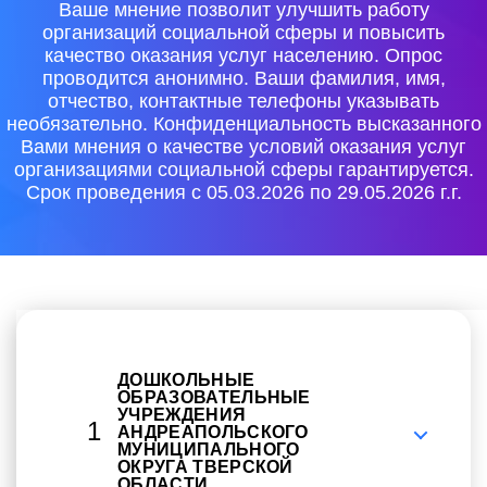
Ваше мнение позволит улучшить работу
организаций социальной сферы и повысить
качество оказания услуг населению. Опрос
проводится анонимно. Ваши фамилия, имя,
отчество, контактные телефоны указывать
необязательно. Конфиденциальность высказанного
Вами мнения о качестве условий оказания услуг
организациями социальной сферы гарантируется.
Срок проведения с 05.03.2026 по 29.05.2026 г.г.
ДОШКОЛЬНЫЕ
ОБРАЗОВАТЕЛЬНЫЕ
УЧРЕЖДЕНИЯ
1
АНДРЕАПОЛЬСКОГО
МУНИЦИПАЛЬНОГО
ОКРУГА ТВЕРСКОЙ
ОБЛАСТИ