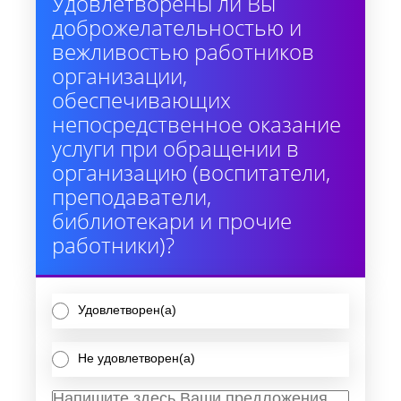
Удовлетворены ли Вы
доброжелательностью и
вежливостью работников
организации,
обеспечивающих
непосредственное оказание
услуги при обращении в
организацию (воспитатели,
преподаватели,
библиотекари и прочие
работники)?
Удовлетворен(а)
Не удовлетворен(а)