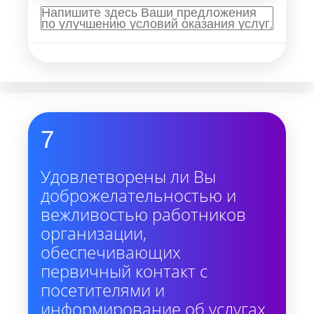
7
Удовлетворены ли Вы
доброжелательностью и
вежливостью работников
организации,
обеспечивающих
первичный контакт с
посетителями и
информирование об услугах