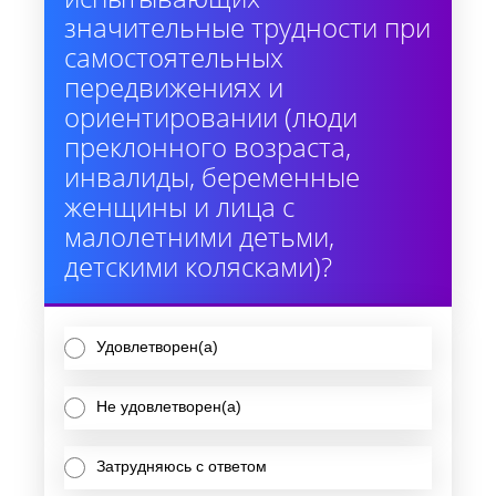
значительные трудности при
самостоятельных
передвижениях и
ориентировании (люди
преклонного возраста,
инвалиды, беременные
женщины и лица с
малолетними детьми,
детскими колясками)?
Удовлетворен(а)
Не удовлетворен(а)
Затрудняюсь с ответом