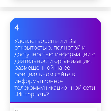
4
Удовлетворены ли Вы
открытостью, полнотой и
доступностью информации о
деятельности организации,
размещенной на ее
официальном сайте в
информационно-
телекоммуникационной сети
«Интернет»?