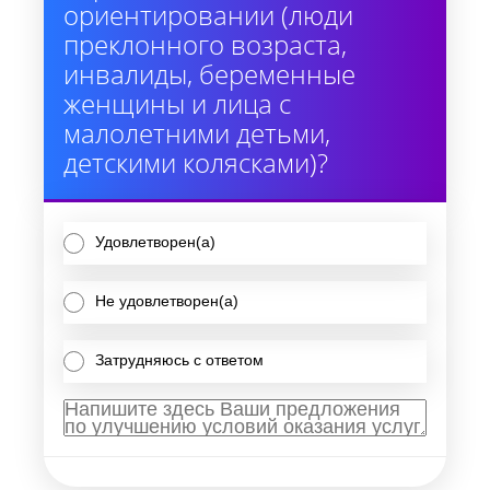
ориентировании (люди
преклонного возраста,
инвалиды, беременные
женщины и лица с
малолетними детьми,
детскими колясками)?
Удовлетворен(а)
Не удовлетворен(а)
Затрудняюсь с ответом