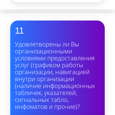
11
Удовлетворены ли Вы
организационными
условиями предоставления
услуг (графиком работы
организации, навигацией
внутри организации
(наличие информационных
табличек, указателей,
сигнальных табло,
инфоматов и прочие)?