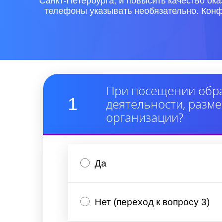
Санкт-Петербурга, и повысить качество ок
телефоны указывать необязательно. Конф
При посещении обра
1
деятельности, раз
организации?
Да
Нет (переход к вопросу 3)