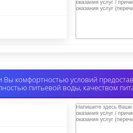
 Вы комфортностью условий предоставл
пностью питьевой воды, качеством пит