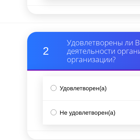
Удовлетворены ли В
2
деятельности орган
организации?
Удовлетворен(а)
Не удовлетворен(а)