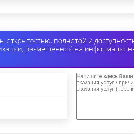
ы открытостью, полнотой и доступнос
изации, размещенной на информацион