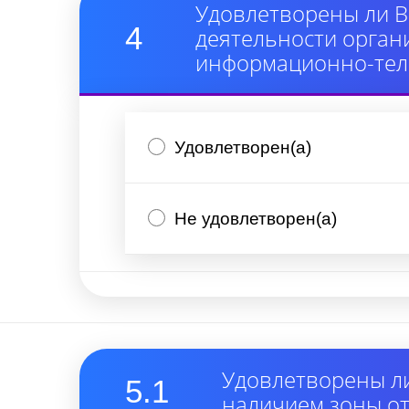
Удовлетворены ли В
4
деятельности орган
информационно-тел
Удовлетворен(а)
Не удовлетворен(а)
Удовлетворены ли
5.1
наличием зоны от