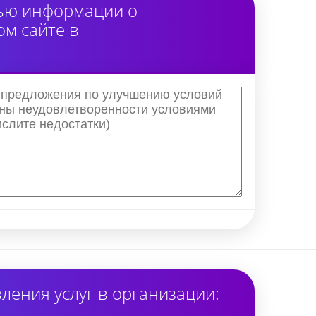
тью информации о
м сайте в
ения услуг в организации: