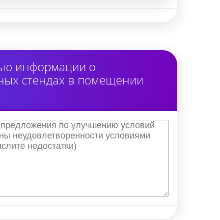
тью информации о
ных стендах в помещении