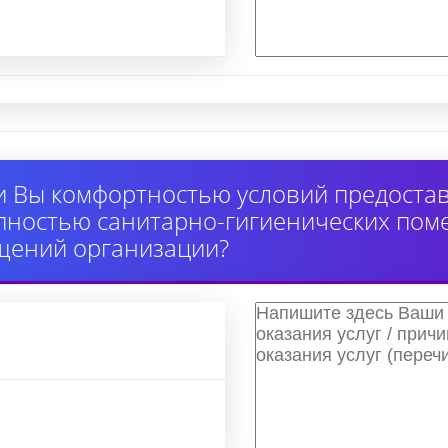
 Вы комфортностью условий предоставл
упностью санитарно-гигиенических по
щений организации?