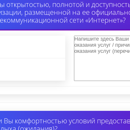
ы открытостью, полнотой и доступнос
изации, размещенной на ее официально
екоммуникационной сети «Интернет»?
 Вы комфортностью условий предоставл
дыха (ожидания)?