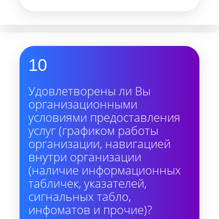
10
Удовлетворены ли Вы
организационными
условиями предоставления
услуг (графиком работы
организации, навигацией
внутри организации
(наличие информационных
табличек, указателей,
сигнальных табло,
инфоматов и прочие)?