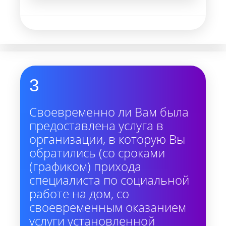
3
Своевременно ли Вам была
предоставлена услуга в
организации, в которую Вы
обратились (со сроками
(графиком) прихода
специалиста по социальной
работе на дом, со
своевременным оказанием
услуги установленной