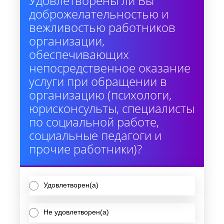
Удовлетворены ли Вы
доброжелательностью и
вежливостью работников
организации,
обеспечивающих
непосредственное оказание
услуги при обращении в
организацию (психологи,
юрисконсульты, специалисты
по социальной работе,
социальные педагоги и
прочие работники)?
Удовлетворен(а)
Не удовлетворен(а)